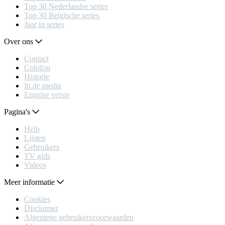
Top 30 Nederlandse series
Top 30 Belgische series
Jaar in series
Over ons
Contact
Colofon
Historie
In de media
Engelse versie
Pagina's
Help
Lijsten
Gebruikers
TV gids
Videos
Meer informatie
Cookies
Disclaimer
Algemene gebruikersvoorwaarden