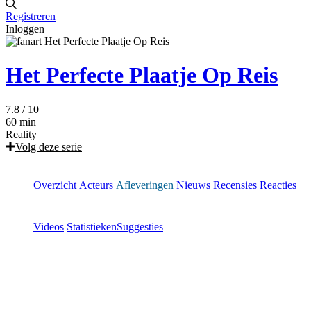
Registreren
Inloggen
Het Perfecte Plaatje Op Reis
7.8
/ 10
60 min
Reality
Volg deze serie
Overzicht
Acteurs
Afleveringen
Nieuws
Recensies
Reacties
Videos
Statistieken
Suggesties