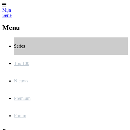
Mijn
Serie
Menu
Series
Top 100
Nieuws
Premium
Forum