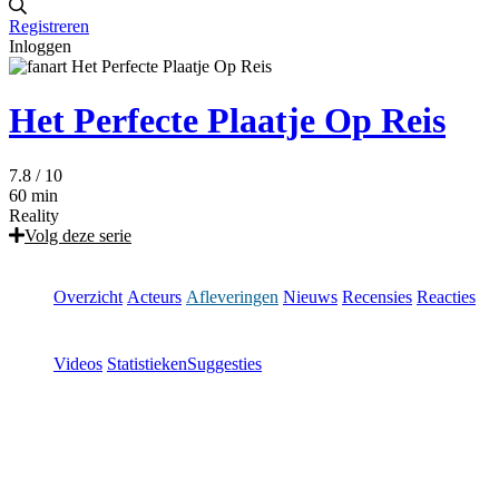
Registreren
Inloggen
Het Perfecte Plaatje Op Reis
7.8
/ 10
60 min
Reality
Volg deze serie
Overzicht
Acteurs
Afleveringen
Nieuws
Recensies
Reacties
Videos
Statistieken
Suggesties