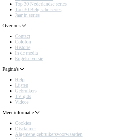
Top 30 Nederlandse series
Top 30 Belgische series
Jaar in series
Over ons
Contact
Colofon
Historie
In de media
Engelse versie
Pagina's
Help
Lijsten
Gebruikers
TV gids
Videos
Meer informatie
Cookies
Disclaimer
Algemene gebruikersvoorwaarden