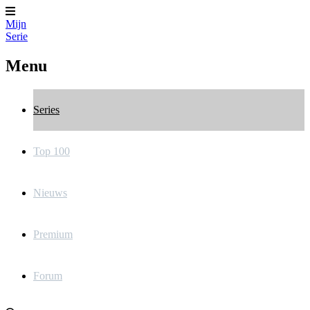
Mijn
Serie
Menu
Series
Top 100
Nieuws
Premium
Forum