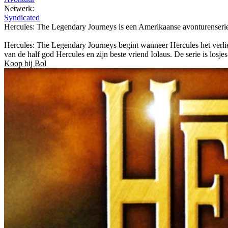
Netwerk:
Syndicated
Hercules: The Legendary Journeys is een Amerikaanse avonturenserie 
Hercules: The Legendary Journeys begint wanneer Hercules het verlie
van de half god Hercules en zijn beste vriend Iolaus. De serie is los
Koop bij Bol