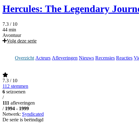
Hercules: The Legendary Journ
7.3
/ 10
44 min
Avontuur
Volg deze serie
Overzicht
Acteurs
Afleveringen
Nieuws
Recensies
Reacties
Vi
7.3
/ 10
112 stemmen
6
seizoenen
/
111
afleveringen
/
1994 - 1999
Netwerk:
Syndicated
De serie is beëindigd