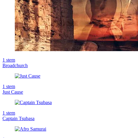
1
stem
Broadchurch
1
stem
Just Cause
1
stem
Captain Tsubasa