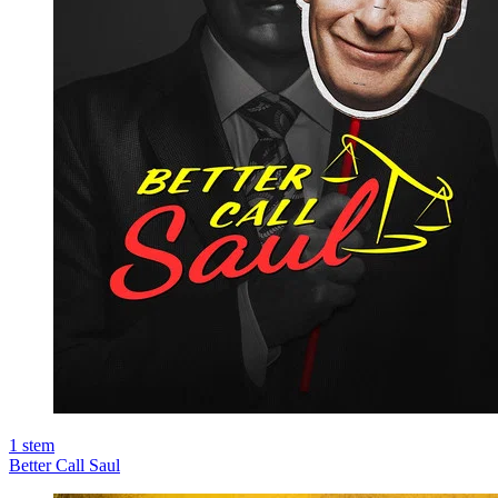
1
stem
Better Call Saul