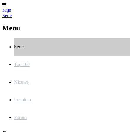
Mijn
Serie
Menu
Series
Top 100
Nieuws
Premium
Forum