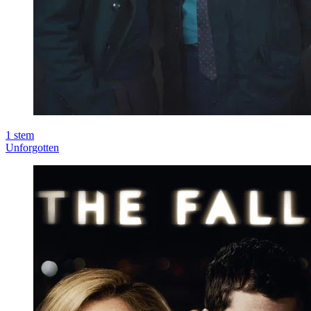
1
stem
Unforgotten