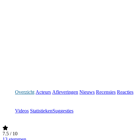
Overzicht
Acteurs
Afleveringen
Nieuws
Recensies
Reacties
Videos
Statistieken
Suggesties
7.5
/ 10
13 stemmen