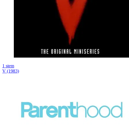
1
stem
V (1983)