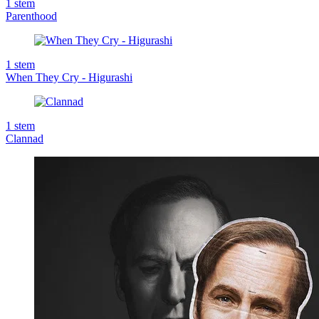
1
stem
Parenthood
1
stem
When They Cry - Higurashi
1
stem
Clannad