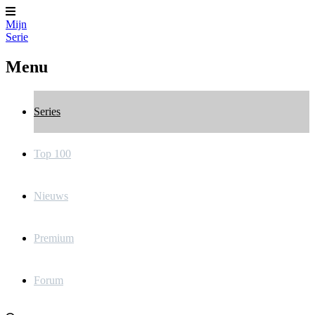
Mijn
Serie
Menu
Series
Top 100
Nieuws
Premium
Forum