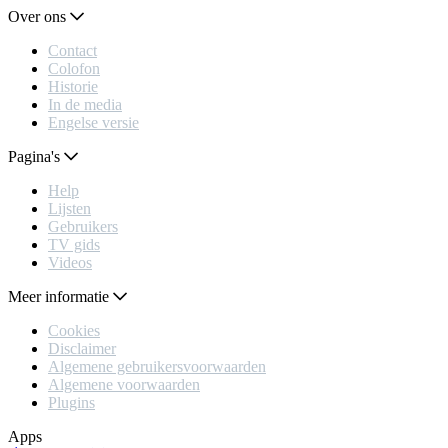
Over ons
Contact
Colofon
Historie
In de media
Engelse versie
Pagina's
Help
Lijsten
Gebruikers
TV gids
Videos
Meer informatie
Cookies
Disclaimer
Algemene gebruikersvoorwaarden
Algemene voorwaarden
Plugins
Apps