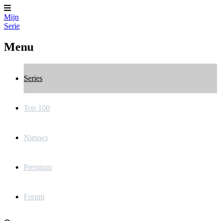
Mijn
Serie
Menu
Series
Top 100
Nieuws
Premium
Forum