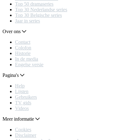
Top 50 dramaseries
Top 30 Nederlandse series
Top 30 Belgische series
Jaar in series
Over ons
Contact
Colofon
Historie
In de media
Engelse versie
Pagina's
Help
Lijsten
Gebruikers
TV gids
Videos
Meer informatie
Cookies
Disclaimer