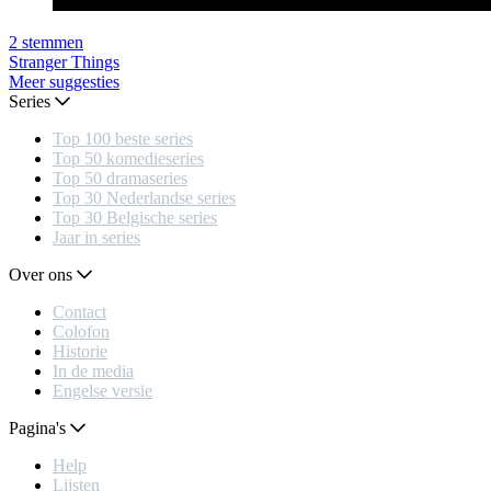
2
stemmen
Stranger Things
Meer suggesties
Series
Top 100 beste series
Top 50 komedieseries
Top 50 dramaseries
Top 30 Nederlandse series
Top 30 Belgische series
Jaar in series
Over ons
Contact
Colofon
Historie
In de media
Engelse versie
Pagina's
Help
Lijsten