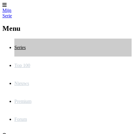
Mijn
Serie
Menu
Series
Top 100
Nieuws
Premium
Forum