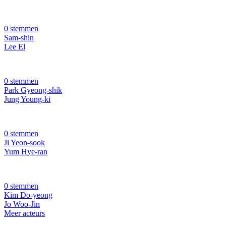
0 stemmen
Sam-shin
Lee El
0 stemmen
Park Gyeong-shik
Jung Young-ki
0 stemmen
Ji Yeon-sook
Yum Hye-ran
0 stemmen
Kim Do-yeong
Jo Woo-Jin
Meer acteurs