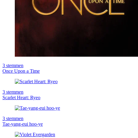
3
stemmen
Once Upon a Time
3
stemmen
Scarlet Heart: Ryeo
3
stemmen
Tae-yang-eui hoo-ye