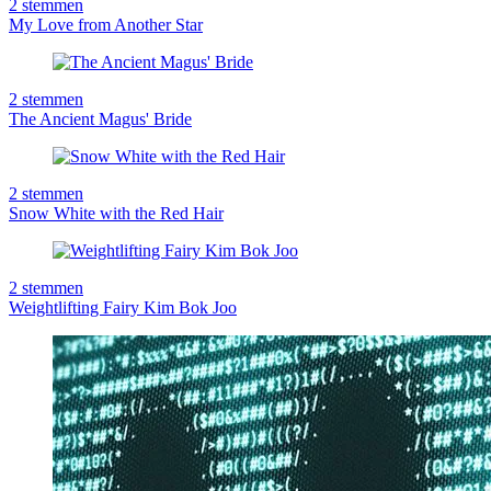
2
stemmen
My Love from Another Star
2
stemmen
The Ancient Magus' Bride
2
stemmen
Snow White with the Red Hair
2
stemmen
Weightlifting Fairy Kim Bok Joo