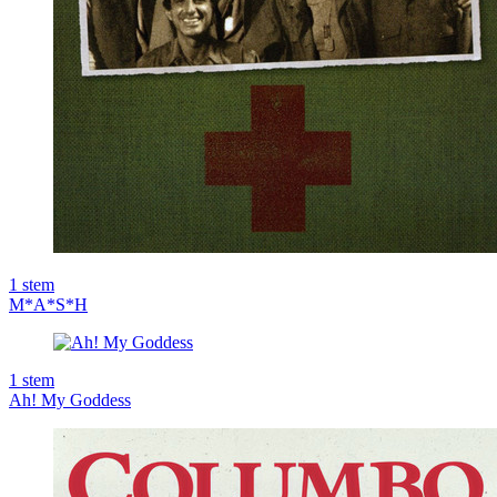
1
stem
M*A*S*H
1
stem
Ah! My Goddess