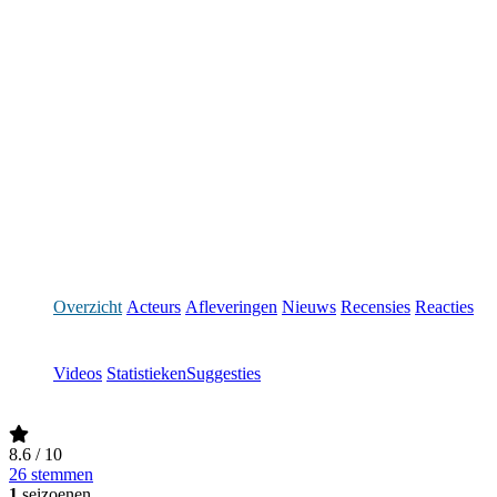
Overzicht
Acteurs
Afleveringen
Nieuws
Recensies
Reacties
Videos
Statistieken
Suggesties
8.6
/ 10
26 stemmen
1
seizoenen