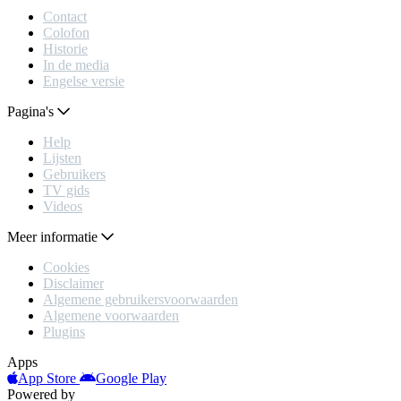
Contact
Colofon
Historie
In de media
Engelse versie
Pagina's
Help
Lijsten
Gebruikers
TV gids
Videos
Meer informatie
Cookies
Disclaimer
Algemene gebruikersvoorwaarden
Algemene voorwaarden
Plugins
Apps
App Store
Google Play
Powered by