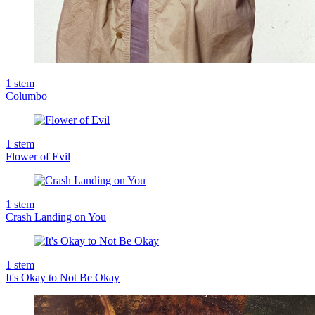
1
stem
Columbo
1
stem
Flower of Evil
1
stem
Crash Landing on You
1
stem
It's Okay to Not Be Okay