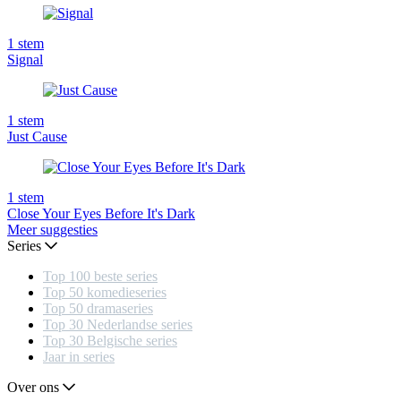
1
stem
Signal
1
stem
Just Cause
1
stem
Close Your Eyes Before It's Dark
Meer suggesties
Series
Top 100 beste series
Top 50 komedieseries
Top 50 dramaseries
Top 30 Nederlandse series
Top 30 Belgische series
Jaar in series
Over ons