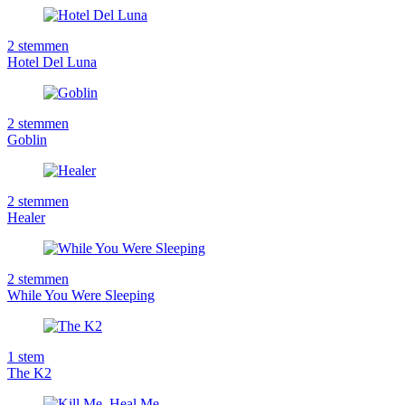
2
stemmen
Hotel Del Luna
2
stemmen
Goblin
2
stemmen
Healer
2
stemmen
While You Were Sleeping
1
stem
The K2