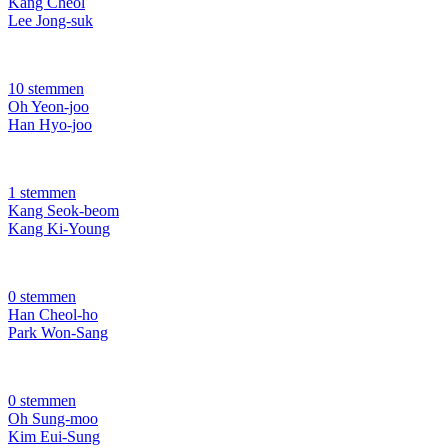
Kang Cheol
Lee Jong-suk
10 stemmen
Oh Yeon-joo
Han Hyo-joo
1 stemmen
Kang Seok-beom
Kang Ki-Young
0 stemmen
Han Cheol-ho
Park Won-Sang
0 stemmen
Oh Sung-moo
Kim Eui-Sung