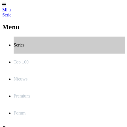
Mijn
Serie
Menu
Series
Top 100
Nieuws
Premium
Forum