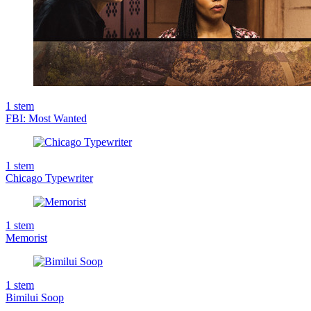
1
stem
FBI: Most Wanted
1
stem
Chicago Typewriter
1
stem
Memorist
1
stem
Bimilui Soop