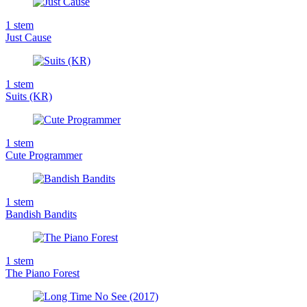
1
stem
Just Cause
1
stem
Suits (KR)
1
stem
Cute Programmer
1
stem
Bandish Bandits
1
stem
The Piano Forest