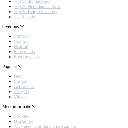
Top 50 dramaseries
Top 30 Nederlandse series
Top 30 Belgische series
Jaar in series
Over ons
Contact
Colofon
Historie
In de media
Engelse versie
Pagina's
Help
Lijsten
Gebruikers
TV gids
Videos
Meer informatie
Cookies
Disclaimer
Algemene gebruikersvoorwaarden