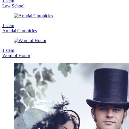
1
stem
Law School
1
stem
Arthdal Chronicles
1
stem
Word of Honor