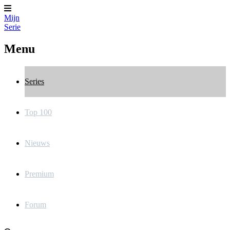
Mijn
Serie
Menu
Series
Top 100
Nieuws
Premium
Forum