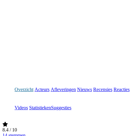
Overzicht
Acteurs
Afleveringen
Nieuws
Recensies
Reacties
Videos
Statistieken
Suggesties
8.4
/ 10
14 stemmen