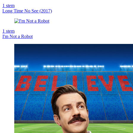
1
stem
Long Time No See (2017)
1
stem
I'm Not a Robot