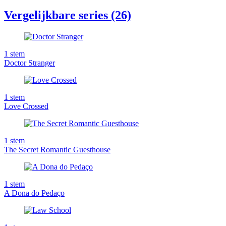
Vergelijkbare series (26)
1
stem
Doctor Stranger
1
stem
Love Crossed
1
stem
The Secret Romantic Guesthouse
1
stem
A Dona do Pedaço