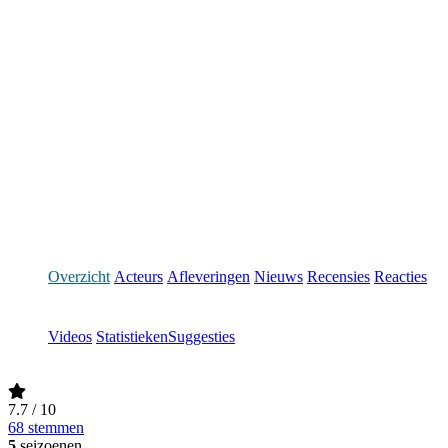
Overzicht
Acteurs
Afleveringen
Nieuws
Recensies
Reacties
Videos
Statistieken
Suggesties
7.7
/ 10
68 stemmen
5
seizoenen