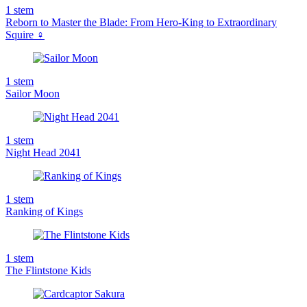
1
stem
Reborn to Master the Blade: From Hero-King to Extraordinary
Squire ♀
1
stem
Sailor Moon
1
stem
Night Head 2041
1
stem
Ranking of Kings
1
stem
The Flintstone Kids