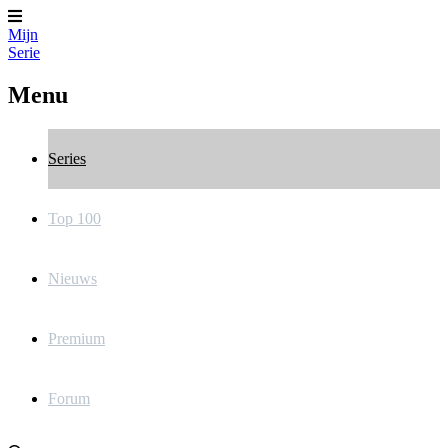
Mijn
Serie
Menu
Series
Top 100
Nieuws
Premium
Forum