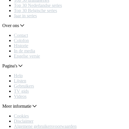
Top 50 dramaseries
Top 30 Nederlandse series
Top 30 Belgische series
Jaar in series
Over ons
Contact
Colofon
Historie
In de media
Engelse versie
Pagina's
Help
Lijsten
Gebruikers
TV gids
Videos
Meer informatie
Cookies
Disclaimer
Algemene gebruikersvoorwaarden