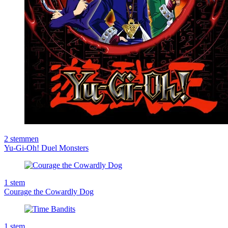
2
stemmen
Yu-Gi-Oh! Duel Monsters
1
stem
Courage the Cowardly Dog
1
stem