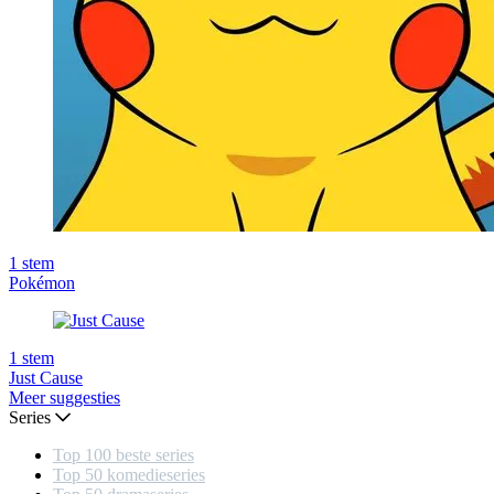
1
stem
Pokémon
1
stem
Just Cause
Meer suggesties
Series
Top 100 beste series
Top 50 komedieseries