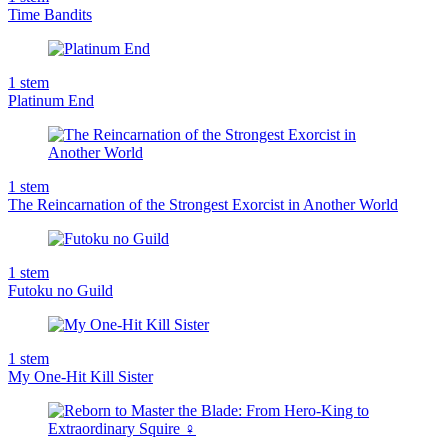
Time Bandits
1
stem
Platinum End
1
stem
The Reincarnation of the Strongest Exorcist in Another World
1
stem
Futoku no Guild
1
stem
My One-Hit Kill Sister