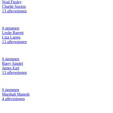
Neal Fissley
Charlie Saxton
13 afleveringen
0 stemmen
Leslie Barrett
Liza Lapira
13 afleveringen
0 stemmen
Barry Sandel
James Earl
13 afleveringen
0 stemmen
Marshall Manesh
4 afleveringen