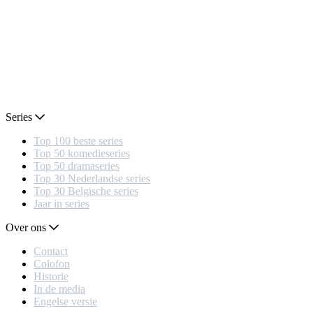
Series
Top 100 beste series
Top 50 komedieseries
Top 50 dramaseries
Top 30 Nederlandse series
Top 30 Belgische series
Jaar in series
Over ons
Contact
Colofon
Historie
In de media
Engelse versie