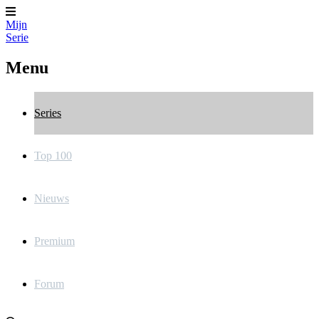
Mijn
Serie
Menu
Series
Top 100
Nieuws
Premium
Forum