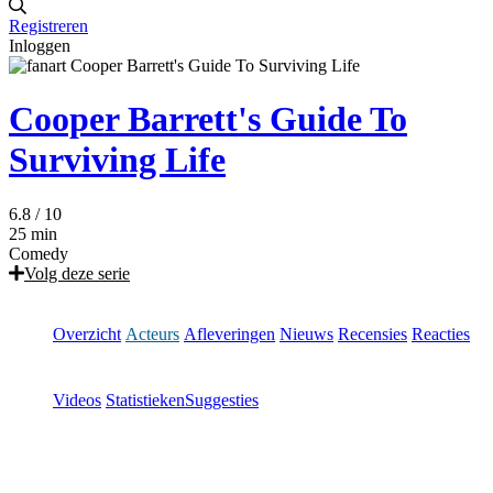
Registreren
Inloggen
Cooper Barrett's Guide To
Surviving Life
6.8
/ 10
25 min
Comedy
Volg deze serie
Overzicht
Acteurs
Afleveringen
Nieuws
Recensies
Reacties
Videos
Statistieken
Suggesties