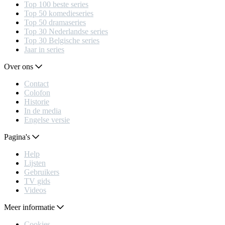
Top 100 beste series
Top 50 komedieseries
Top 50 dramaseries
Top 30 Nederlandse series
Top 30 Belgische series
Jaar in series
Over ons
Contact
Colofon
Historie
In de media
Engelse versie
Pagina's
Help
Lijsten
Gebruikers
TV gids
Videos
Meer informatie
Cookies