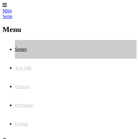
Mijn
Serie
Menu
Series
Top 100
Nieuws
Premium
Forum