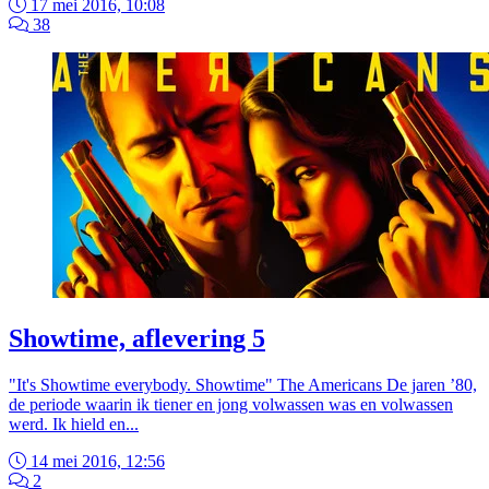
17 mei 2016, 10:08
38
Showtime, aflevering 5
"It's Showtime everybody. Showtime" The Americans De jaren ’80,
de periode waarin ik tiener en jong volwassen was en volwassen
werd. Ik hield en...
14 mei 2016, 12:56
2