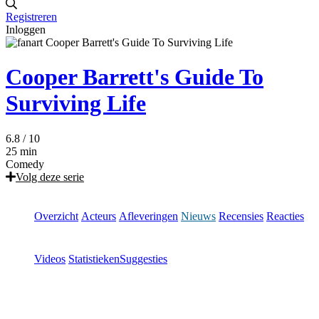
Registreren
Inloggen
Cooper Barrett's Guide To
Surviving Life
6.8
/ 10
25 min
Comedy
Volg deze serie
Overzicht
Acteurs
Afleveringen
Nieuws
Recensies
Reacties
Videos
Statistieken
Suggesties