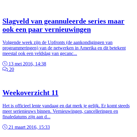
Slagveld van geannuleerde series maar
ook een paar vernieuwingen
Volgende week zijn de Upfronts (de aankondigingen van
programmeringen) van de netwerken in Amerika en dit betekent
meestal ook een veldslag van gecanc...
13 mei 2016, 14:38
20
Weekoverzicht 11
Het is officieel lente vandaag en dat merk je gelijk. Er komt steeds
meer serienieuws binnen. Vernieuwingen, cancelleringen en
finaledatums zijn aan d...
21 maart 2016, 15:33