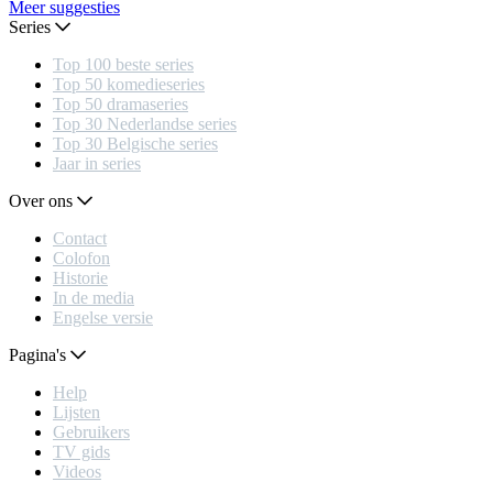
Meer suggesties
Series
Top 100 beste series
Top 50 komedieseries
Top 50 dramaseries
Top 30 Nederlandse series
Top 30 Belgische series
Jaar in series
Over ons
Contact
Colofon
Historie
In de media
Engelse versie
Pagina's
Help
Lijsten
Gebruikers
TV gids
Videos