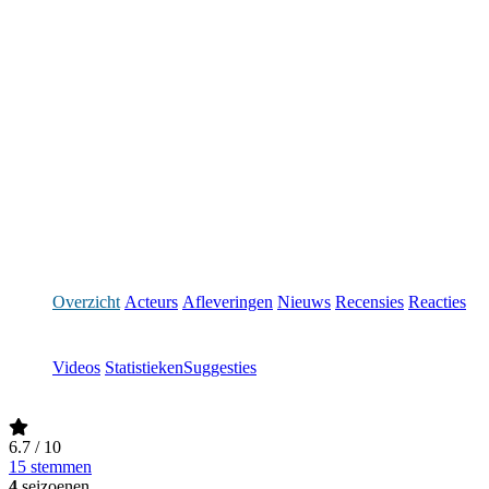
Overzicht
Acteurs
Afleveringen
Nieuws
Recensies
Reacties
Videos
Statistieken
Suggesties
6.7
/ 10
15 stemmen
4
seizoenen