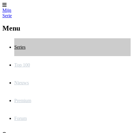
Mijn
Serie
Menu
Series
Top 100
Nieuws
Premium
Forum