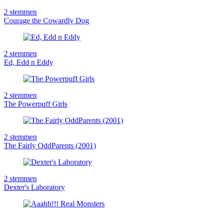
2
stemmen
Courage the Cowardly Dog
2
stemmen
Ed, Edd n Eddy
2
stemmen
The Powerpuff Girls
2
stemmen
The Fairly OddParents (2001)
2
stemmen
Dexter's Laboratory