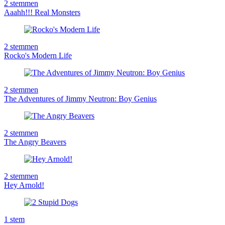
2
stemmen
Aaahh!!! Real Monsters
2
stemmen
Rocko's Modern Life
2
stemmen
The Adventures of Jimmy Neutron: Boy Genius
2
stemmen
The Angry Beavers
2
stemmen
Hey Arnold!
1
stem