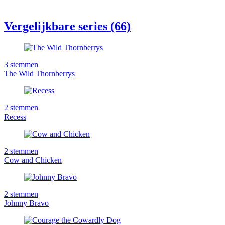
Vergelijkbare series (66)
3
stemmen
The Wild Thornberrys
2
stemmen
Recess
2
stemmen
Cow and Chicken
2
stemmen
Johnny Bravo