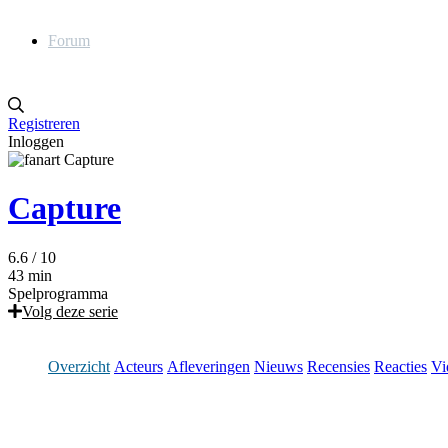
Forum
Registreren
Inloggen
Capture
6.6
/ 10
43 min
Spelprogramma
Volg deze serie
Overzicht
Acteurs
Afleveringen
Nieuws
Recensies
Reacties
Vi