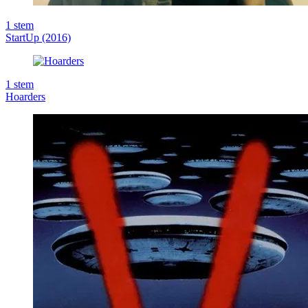
1
stem
StartUp (2016)
1
stem
Hoarders