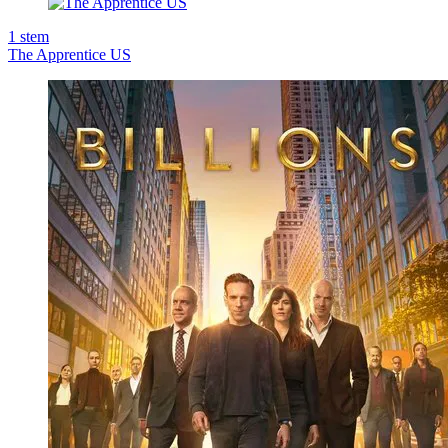
1
stem
The Apprentice US