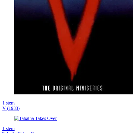
1
stem
V (1983)
1
stem