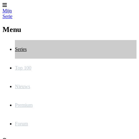
Mijn
Serie
Menu
Series
Top 100
Nieuws
Premium
Forum