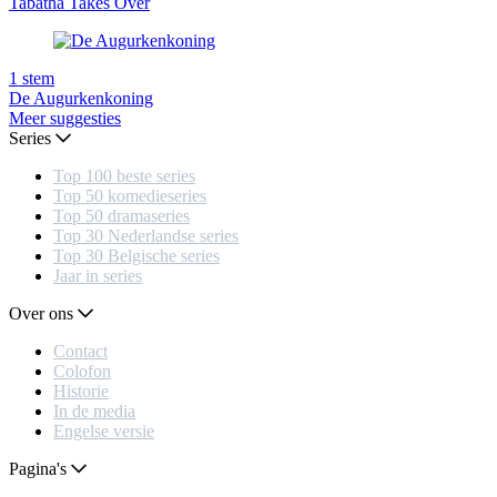
Tabatha Takes Over
1
stem
De Augurkenkoning
Meer suggesties
Series
Top 100 beste series
Top 50 komedieseries
Top 50 dramaseries
Top 30 Nederlandse series
Top 30 Belgische series
Jaar in series
Over ons
Contact
Colofon
Historie
In de media
Engelse versie
Pagina's