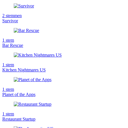
2
stemmen
Survivor
1
stem
Bar Rescue
1
stem
Kitchen Nightmares US
1
stem
Planet of the Apps
1
stem
Restaurant Startup