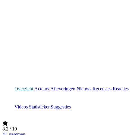
Overzicht
Acteurs
Afleveringen
Nieuws
Recensies
Reacties
Videos
Statistieken
Suggesties
8.2
/ 10
41 stemmen