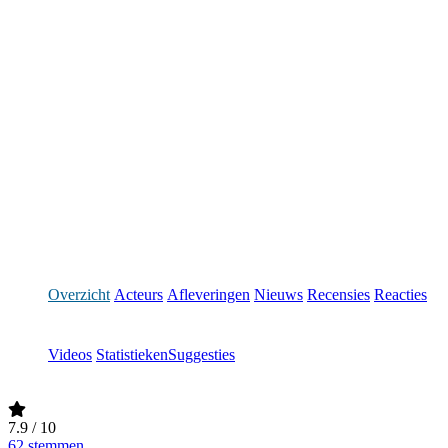
Overzicht
Acteurs
Afleveringen
Nieuws
Recensies
Reacties
Videos
Statistieken
Suggesties
7.9
/ 10
62 stemmen