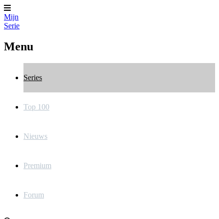
Mijn
Serie
Menu
Series
Top 100
Nieuws
Premium
Forum