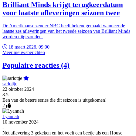
Brilliant Minds krijgt terugkeerdatum
voor laatste afleveringen seizoen twee
De Amerikaanse zender NBC heeft bekendgemaakt wanneer de
laatste zes afleveringen van het tweede seizoen van Brilliant Minds
worden uitgezonden.
18 maart 2026, 09:00
Meer nieuwsberichten
Populaire reacties (4)
sarlottje
22 oktober 2024
8.5
Een van de betere series die dit seizoen is uitgekomen!
2
Lyannah
10 november 2024
-
Net aflevering 3 gekeken en het voelt een beetje als een House