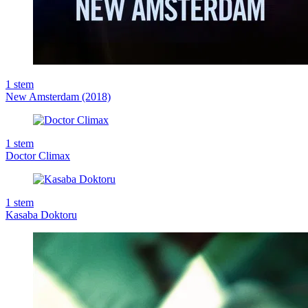
1
stem
New Amsterdam (2018)
1
stem
Doctor Climax
1
stem
Kasaba Doktoru