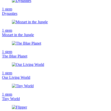
1
stem
Dynasties
1
stem
Mozart in the Jungle
1
stem
The Blue Planet
1
stem
Our Living World
1
stem
Tiny World