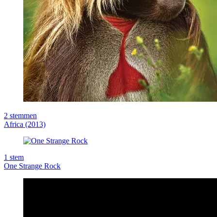
2
stemmen
Africa (2013)
1
stem
One Strange Rock