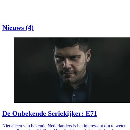
Nieuws (4)
De Onbekende Seriekijker: E71
Niet alleen van bekende Nederlanders is het interessant om te weten