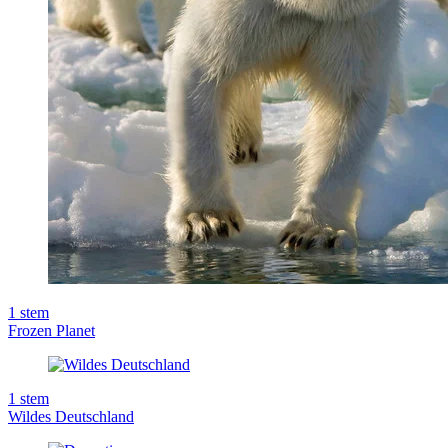
1
stem
Frozen Planet
1
stem
Wildes Deutschland