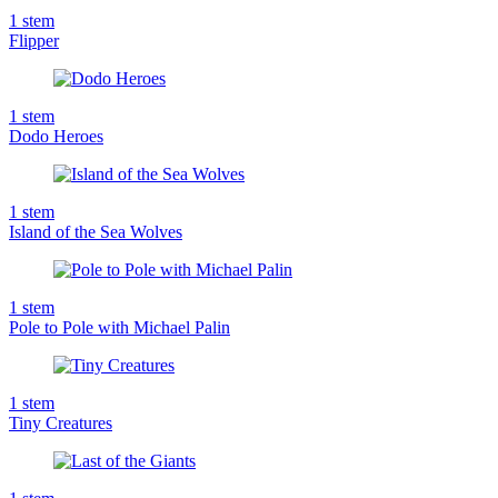
1
stem
Flipper
1
stem
Dodo Heroes
1
stem
Island of the Sea Wolves
1
stem
Pole to Pole with Michael Palin
1
stem
Tiny Creatures