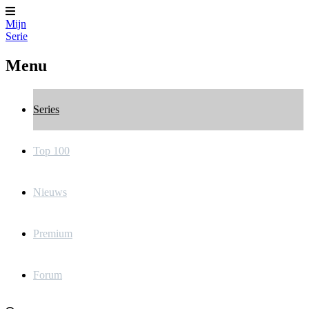
Mijn
Serie
Menu
Series
Top 100
Nieuws
Premium
Forum