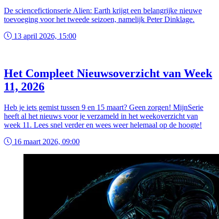
De sciencefictionserie Alien: Earth krijgt een belangrijke nieuwe
toevoeging voor het tweede seizoen, namelijk Peter Dinklage.
13 april 2026, 15:00
Het Compleet Nieuwsoverzicht van Week
11, 2026
Heb je iets gemist tussen 9 en 15 maart? Geen zorgen! MijnSerie
heeft al het nieuws voor je verzameld in het weekoverzicht van
week 11. Lees snel verder en wees weer helemaal op de hoogte!
16 maart 2026, 09:00