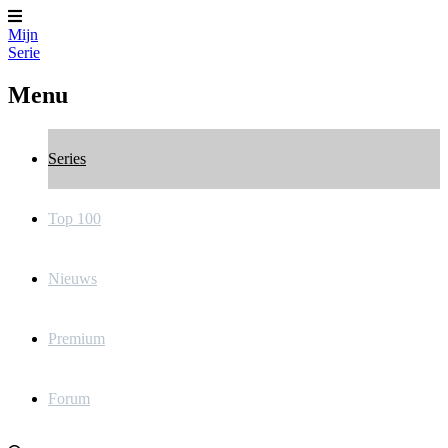
Mijn
Serie
Menu
Series
Top 100
Nieuws
Premium
Forum