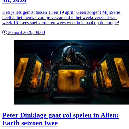
16, 2026
Heb je iets gemist tussen 13 en 19 april? Geen zorgen! MijnSerie
heeft al het nieuws voor je verzameld in het weekoverzicht van
week 16. Lees snel verder en wees weer helemaal op de hoogte!
20 april 2026, 09:00
Peter Dinklage gaat rol spelen in Alien:
Earth seizoen twee