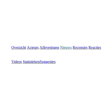
Overzicht
Acteurs
Afleveringen
Nieuws
Recensies
Reacties
Videos
Statistieken
Suggesties