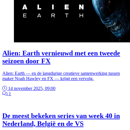
Alien: Earth vernieuwd met een tweede
seizoen door FX
Alien: Earth — en de langdurige creatieve samenwerking tussen
maker Noah Hawley en FX — krijgt een vervolg.
14 november 2025, 09:00
1
De meest bekeken series van week 40 in
Nederland, België en de VS