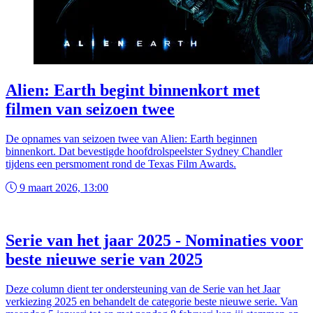
Alien: Earth begint binnenkort met
filmen van seizoen twee
De opnames van seizoen twee van Alien: Earth beginnen
binnenkort. Dat bevestigde hoofdrolspeelster Sydney Chandler
tijdens een persmoment rond de Texas Film Awards.
9 maart 2026, 13:00
Serie van het jaar 2025 - Nominaties voor
beste nieuwe serie van 2025
Deze column dient ter ondersteuning van de Serie van het Jaar
verkiezing 2025 en behandelt de categorie beste nieuwe serie. Van