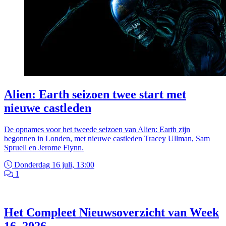
Alien: Earth seizoen twee start met
nieuwe castleden
De opnames voor het tweede seizoen van Alien: Earth zijn
begonnen in Londen, met nieuwe castleden Tracey Ullman, Sam
Spruell en Jerome Flynn.
Donderdag 16 juli, 13:00
1
Het Compleet Nieuwsoverzicht van Week