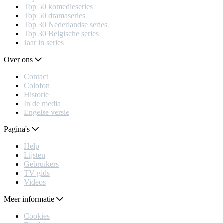
Top 50 komedieseries
Top 50 dramaseries
Top 30 Nederlandse series
Top 30 Belgische series
Jaar in series
Over ons
Contact
Colofon
Historie
In de media
Engelse versie
Pagina's
Help
Lijsten
Gebruikers
TV gids
Videos
Meer informatie
Cookies