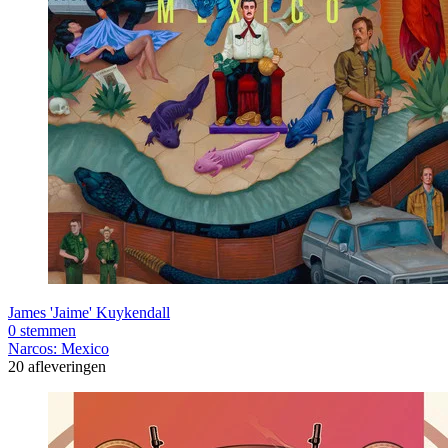
James 'Jaime' Kuykendall
0 stemmen
Narcos: Mexico
20 afleveringen