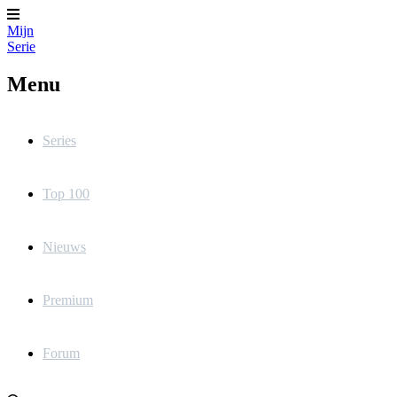
Mijn
Serie
Menu
Series
Top 100
Nieuws
Premium
Forum