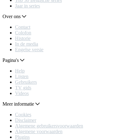
Top 30 Belgische series
Jaar in series
Over ons
Contact
Colofon
Historie
In de media
Engelse versie
Pagina's
Help
Lijsten
Gebruikers
TV gids
Videos
Meer informatie
Cookies
Disclaimer
Algemene gebruikersvoorwaarden
Algemene voorwaarden
Plugins