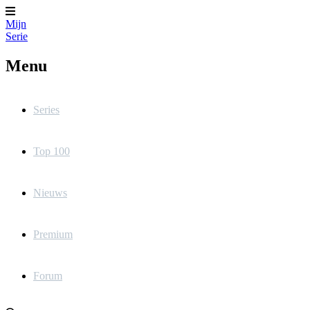
Mijn
Serie
Menu
Series
Top 100
Nieuws
Premium
Forum