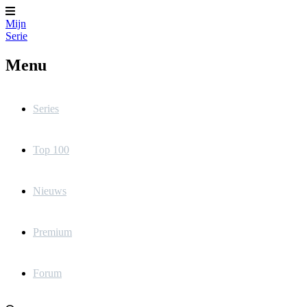
Mijn
Serie
Menu
Series
Top 100
Nieuws
Premium
Forum