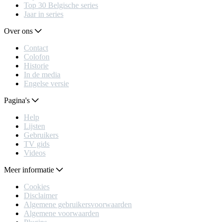
Top 30 Belgische series
Jaar in series
Over ons
Contact
Colofon
Historie
In de media
Engelse versie
Pagina's
Help
Lijsten
Gebruikers
TV gids
Videos
Meer informatie
Cookies
Disclaimer
Algemene gebruikersvoorwaarden
Algemene voorwaarden