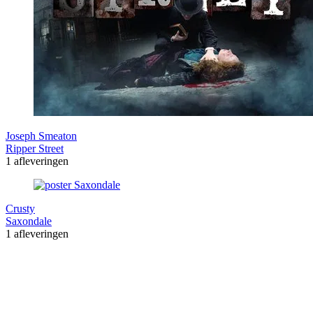
Joseph Smeaton
Ripper Street
1 afleveringen
Crusty
Saxondale
1 afleveringen