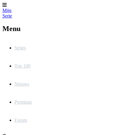
Mijn
Serie
Menu
Series
Top 100
Nieuws
Premium
Forum