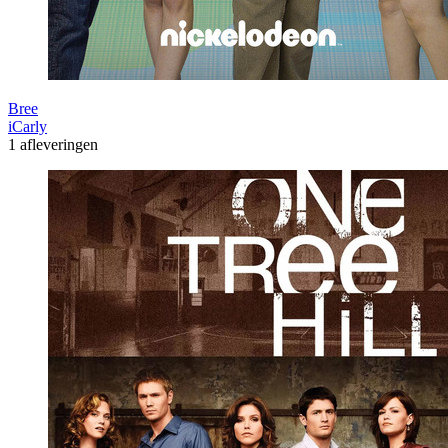
Bree
iCarly
1 afleveringen