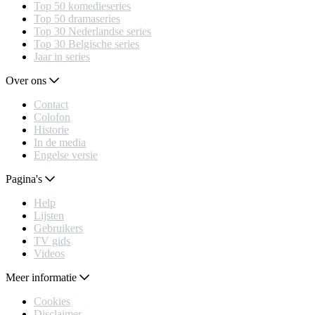
Top 50 komedieseries
Top 50 dramaseries
Top 30 Nederlandse series
Top 30 Belgische series
Jaar in series
Over ons
Contact
Colofon
Historie
In de media
Engelse versie
Pagina's
Help
Lijsten
Gebruikers
TV gids
Videos
Meer informatie
Cookies
Disclaimer