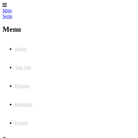
Mijn
Serie
Menu
Series
Top 100
Nieuws
Premium
Forum