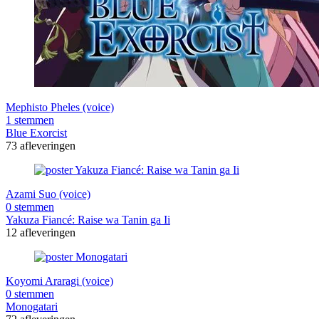
Mephisto Pheles (voice)
1 stemmen
Blue Exorcist
73 afleveringen
Azami Suo (voice)
0 stemmen
Yakuza Fiancé: Raise wa Tanin ga Ii
12 afleveringen
Koyomi Araragi (voice)
0 stemmen
Monogatari