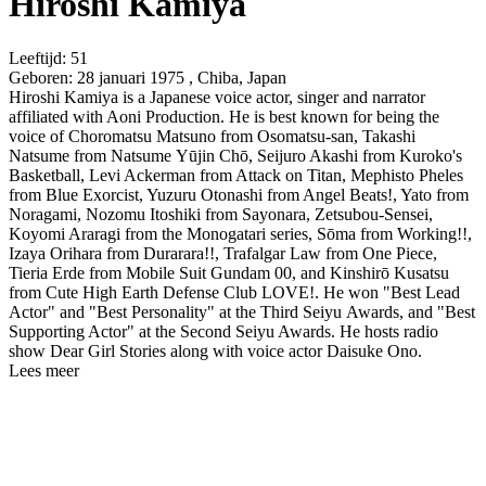
Hiroshi Kamiya
Leeftijd:
51
Geboren:
28 januari 1975 , Chiba, Japan
Hiroshi Kamiya is a Japanese voice actor, singer and narrator
affiliated with Aoni Production. He is best known for being the
voice of Choromatsu Matsuno from Osomatsu-san, Takashi
Natsume from Natsume Yūjin Chō, Seijuro Akashi from Kuroko's
Basketball, Levi Ackerman from Attack on Titan, Mephisto Pheles
from Blue Exorcist, Yuzuru Otonashi from Angel Beats!, Yato from
Noragami, Nozomu Itoshiki from Sayonara, Zetsubou-Sensei,
Koyomi Araragi from the Monogatari series, Sōma from Working!!,
Izaya Orihara from Durarara!!, Trafalgar Law from One Piece,
Tieria Erde from Mobile Suit Gundam 00, and Kinshirō Kusatsu
from Cute High Earth Defense Club LOVE!. He won "Best Lead
Actor" and "Best Personality" at the Third Seiyu Awards, and "Best
Supporting Actor" at the Second Seiyu Awards. He hosts radio
show Dear Girl Stories along with voice actor Daisuke Ono.
Lees meer