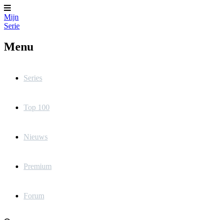
Mijn
Serie
Menu
Series
Top 100
Nieuws
Premium
Forum