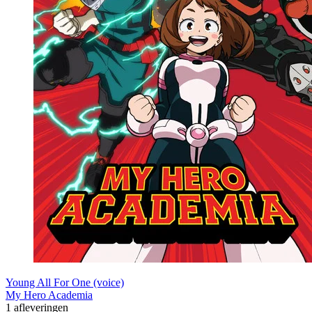
Young All For One (voice)
My Hero Academia
1 afleveringen