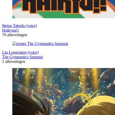
Ittetsu Takeda (voice)
Haikyuu!!
70 afleveringen
Liu Longxiang (voice)
The Gymnastics Samurai
1 afleveringen