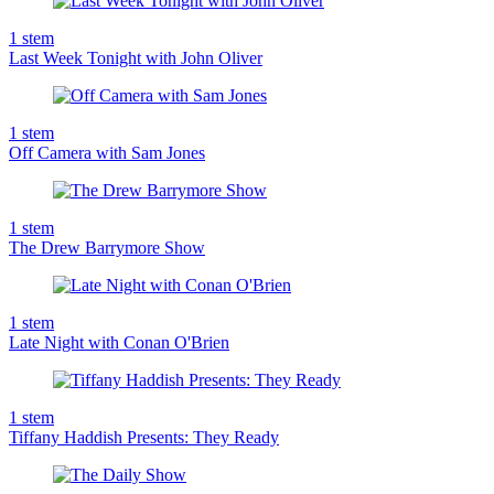
1
stem
Last Week Tonight with John Oliver
1
stem
Off Camera with Sam Jones
1
stem
The Drew Barrymore Show
1
stem
Late Night with Conan O'Brien
1
stem
Tiffany Haddish Presents: They Ready