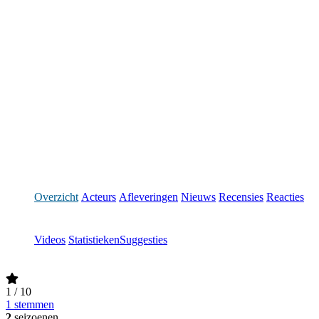
Overzicht
Acteurs
Afleveringen
Nieuws
Recensies
Reacties
Videos
Statistieken
Suggesties
1
/ 10
1 stemmen
2
seizoenen