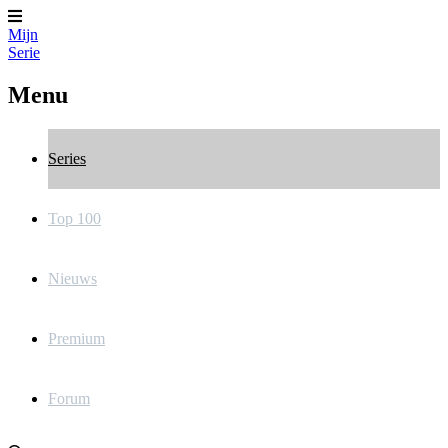
Mijn
Serie
Menu
Series
Top 100
Nieuws
Premium
Forum