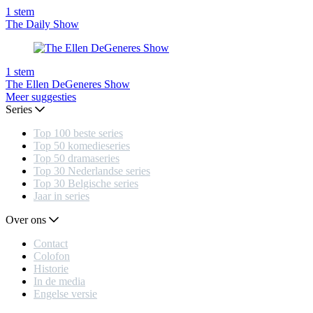
1
stem
The Daily Show
1
stem
The Ellen DeGeneres Show
Meer suggesties
Series
Top 100 beste series
Top 50 komedieseries
Top 50 dramaseries
Top 30 Nederlandse series
Top 30 Belgische series
Jaar in series
Over ons
Contact
Colofon
Historie
In de media
Engelse versie