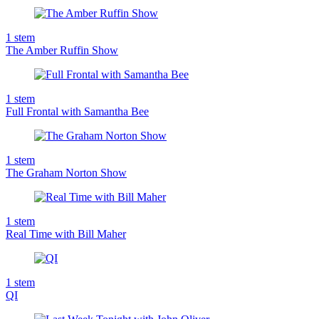
1
stem
The Amber Ruffin Show
1
stem
Full Frontal with Samantha Bee
1
stem
The Graham Norton Show
1
stem
Real Time with Bill Maher
1
stem
QI