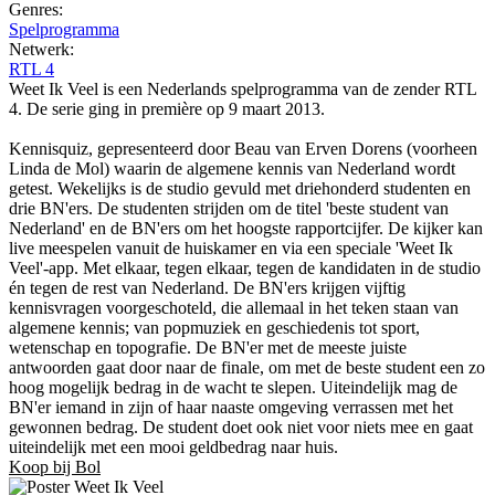
Genres:
Spelprogramma
Netwerk:
RTL 4
Weet Ik Veel is een Nederlands spelprogramma van de zender RTL
4. De serie ging in première op 9 maart 2013.
Kennisquiz, gepresenteerd door Beau van Erven Dorens (voorheen
Linda de Mol) waarin de algemene kennis van Nederland wordt
getest. Wekelijks is de studio gevuld met driehonderd studenten en
drie BN'ers. De studenten strijden om de titel 'beste student van
Nederland' en de BN'ers om het hoogste rapportcijfer. De kijker kan
live meespelen vanuit de huiskamer en via een speciale 'Weet Ik
Veel'-app. Met elkaar, tegen elkaar, tegen de kandidaten in de studio
én tegen de rest van Nederland. De BN'ers krijgen vijftig
kennisvragen voorgeschoteld, die allemaal in het teken staan van
algemene kennis; van popmuziek en geschiedenis tot sport,
wetenschap en topografie. De BN'er met de meeste juiste
antwoorden gaat door naar de finale, om met de beste student een zo
hoog mogelijk bedrag in de wacht te slepen. Uiteindelijk mag de
BN'er iemand in zijn of haar naaste omgeving verrassen met het
gewonnen bedrag. De student doet ook niet voor niets mee en gaat
uiteindelijk met een mooi geldbedrag naar huis.
Koop bij Bol