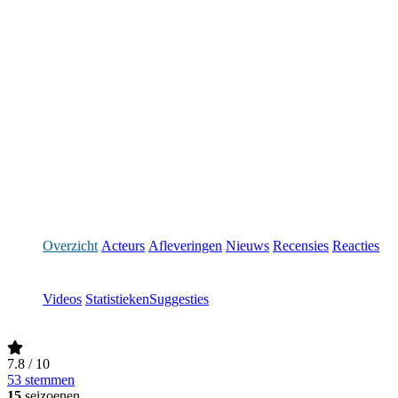
Overzicht
Acteurs
Afleveringen
Nieuws
Recensies
Reacties
Videos
Statistieken
Suggesties
7.8
/ 10
53 stemmen
15
seizoenen