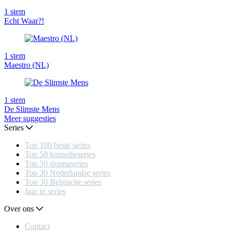
1
stem
Echt Waar?!
1
stem
Maestro (NL)
1
stem
De Slimste Mens
Meer suggesties
Series
Top 100 beste series
Top 50 komedieseries
Top 50 dramaseries
Top 30 Nederlandse series
Top 30 Belgische series
Jaar in series
Over ons
Contact