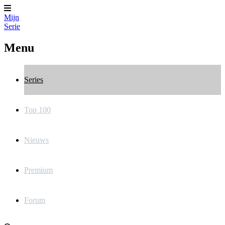
Mijn
Serie
Menu
Series
Top 100
Nieuws
Premium
Forum