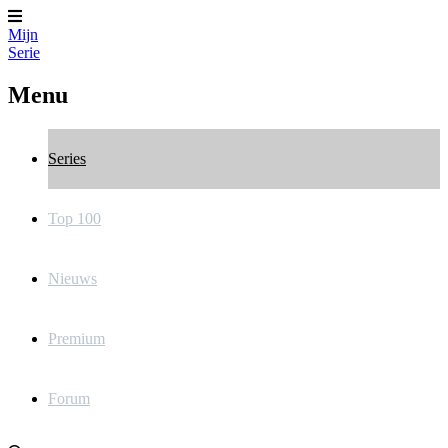
Mijn
Serie
Menu
Series
Top 100
Nieuws
Premium
Forum