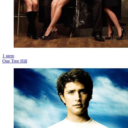
1
stem
One Tree Hill