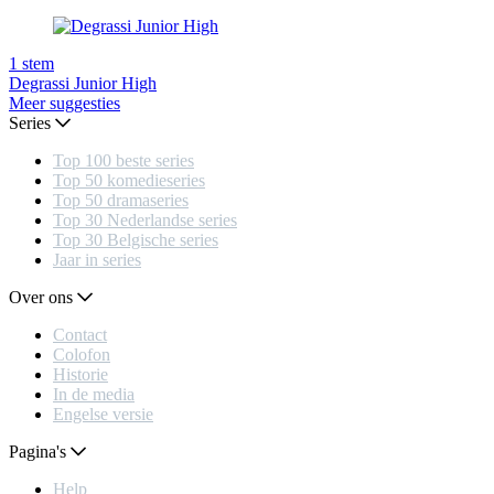
1
stem
Degrassi Junior High
Meer suggesties
Series
Top 100 beste series
Top 50 komedieseries
Top 50 dramaseries
Top 30 Nederlandse series
Top 30 Belgische series
Jaar in series
Over ons
Contact
Colofon
Historie
In de media
Engelse versie
Pagina's
Help