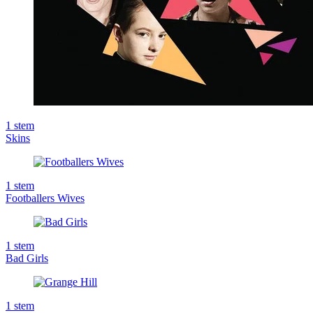
1
stem
Skins
1
stem
Footballers Wives
1
stem
Bad Girls
1
stem