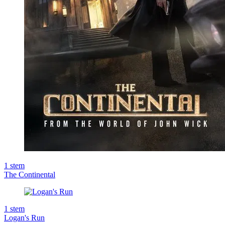
1
stem
The Continental
1
stem
Logan's Run