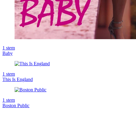
1
stem
Baby
1
stem
This Is England
1
stem
Boston Public