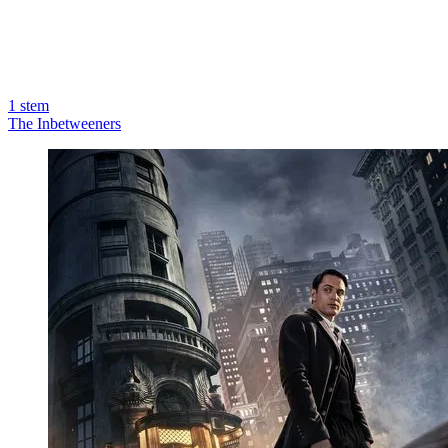
1
stem
The Inbetweeners