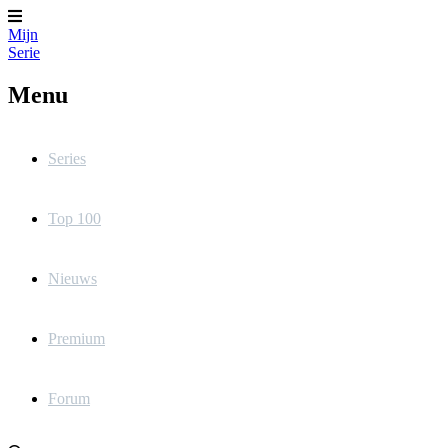
Mijn
Serie
Menu
Series
Top 100
Nieuws
Premium
Forum