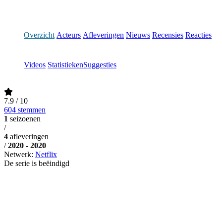
Overzicht
Acteurs
Afleveringen
Nieuws
Recensies
Reacties
Videos
Statistieken
Suggesties
7.9
/ 10
604 stemmen
1
seizoenen
/
4
afleveringen
/
2020 - 2020
Netwerk:
Netflix
De serie is beëindigd