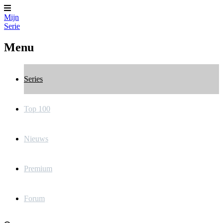
Mijn
Serie
Menu
Series
Top 100
Nieuws
Premium
Forum