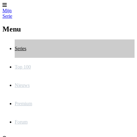
Mijn
Serie
Menu
Series
Top 100
Nieuws
Premium
Forum