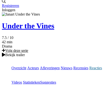
Registreren
Inloggen
Under the Vines
7.5
/ 10
42 min
Drama
Volg deze serie
Bekijk trailer
Overzicht
Acteurs
Afleveringen
Nieuws
Recensies
Reacties
Videos
Statistieken
Suggesties