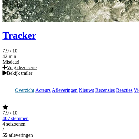
Tracker
7.9
/ 10
42 min
Misdaad
Volg deze serie
Bekijk trailer
Overzicht
Acteurs
Afleveringen
Nieuws
Recensies
Reacties
Vi
7.9
/ 10
407 stemmen
4
seizoenen
/
55
afleveringen