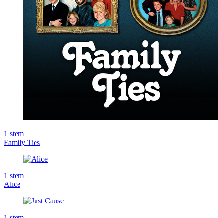
1
stem
Family Ties
1
stem
Alice
1
stem