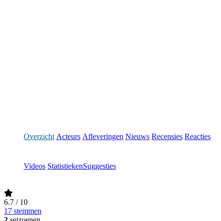
Overzicht
Acteurs
Afleveringen
Nieuws
Recensies
Reacties
Videos
Statistieken
Suggesties
6.7
/ 10
17 stemmen
2
seizoenen