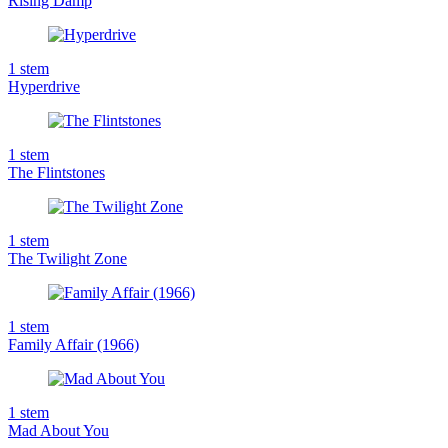
Rising Damp
1
stem
Hyperdrive
1
stem
The Flintstones
1
stem
The Twilight Zone
1
stem
Family Affair (1966)
1
stem
Mad About You