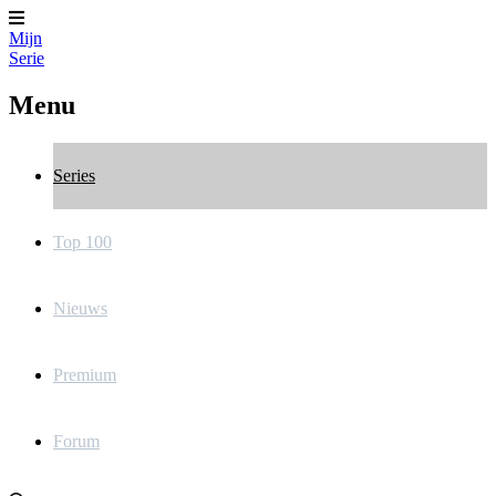
Mijn
Serie
Menu
Series
Top 100
Nieuws
Premium
Forum