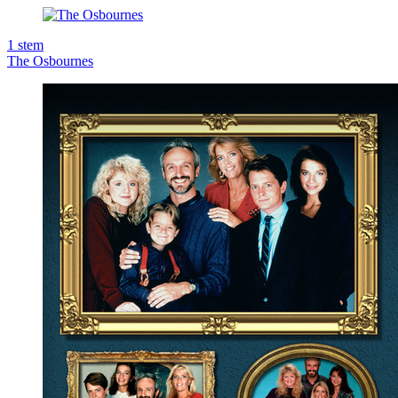
1
stem
The Osbournes