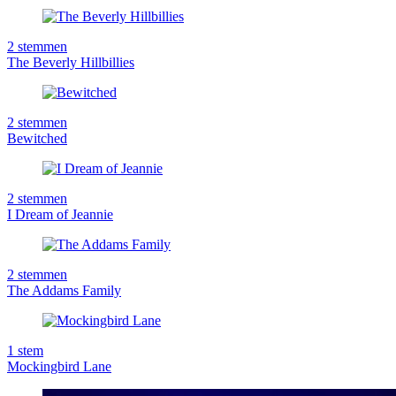
2
stemmen
The Beverly Hillbillies
2
stemmen
Bewitched
2
stemmen
I Dream of Jeannie
2
stemmen
The Addams Family
1
stem
Mockingbird Lane