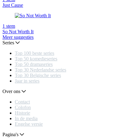
Just Cause
1
stem
So Not Worth It
Meer suggesties
Series
Top 100 beste series
Top 50 komedieseries
Top 50 dramaseries
Top 30 Nederlandse series
Top 30 Belgische series
Jaar in series
Over ons
Contact
Colofon
Historie
In de media
Engelse versie
Pagina's