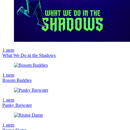
1
stem
What We Do in the Shadows
1
stem
Bosom Buddies
1
stem
Punky Brewster
1
stem