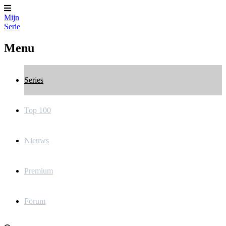
Mijn
Serie
Menu
Series
Top 100
Nieuws
Premium
Forum