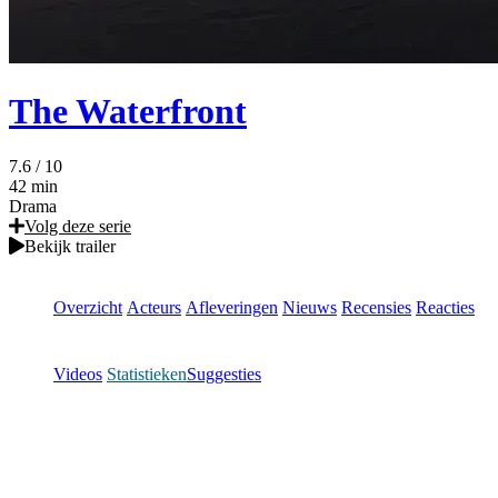
The Waterfront
7.6
/ 10
42 min
Drama
Volg deze serie
Bekijk trailer
Overzicht
Acteurs
Afleveringen
Nieuws
Recensies
Reacties
Videos
Statistieken
Suggesties