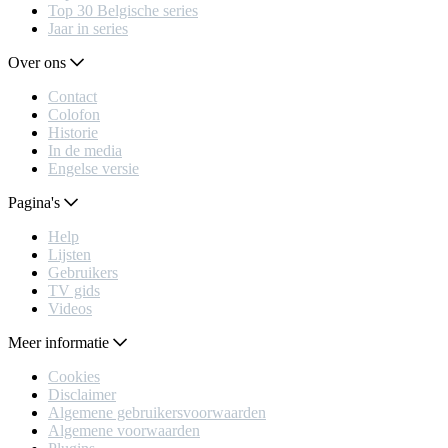
Top 30 Belgische series
Jaar in series
Over ons
Contact
Colofon
Historie
In de media
Engelse versie
Pagina's
Help
Lijsten
Gebruikers
TV gids
Videos
Meer informatie
Cookies
Disclaimer
Algemene gebruikersvoorwaarden
Algemene voorwaarden