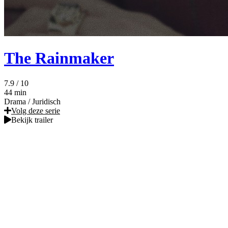
The Rainmaker
7.9
/ 10
44 min
Drama
/
Juridisch
Volg deze serie
Bekijk trailer