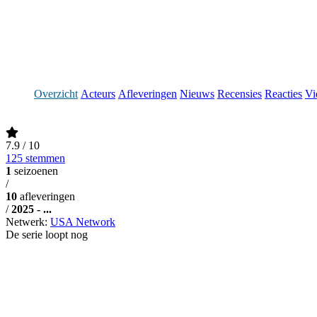
Overzicht
Acteurs
Afleveringen
Nieuws
Recensies
Reacties
Vi
7.9
/ 10
125 stemmen
1
seizoenen
/
10
afleveringen
/
2025 - ...
Netwerk:
USA Network
De serie loopt nog