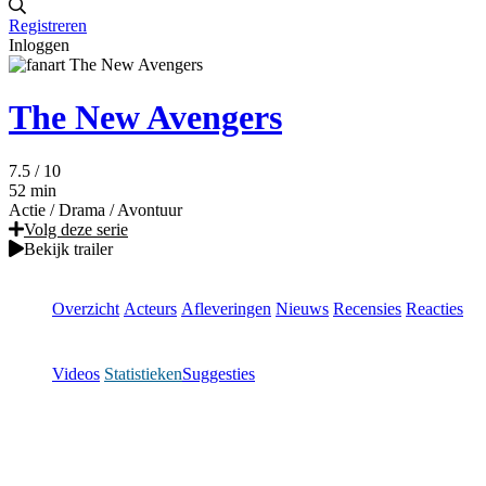
Registreren
Inloggen
The New Avengers
7.5
/ 10
52 min
Actie
/
Drama
/
Avontuur
Volg deze serie
Bekijk trailer
Overzicht
Acteurs
Afleveringen
Nieuws
Recensies
Reacties
Videos
Statistieken
Suggesties