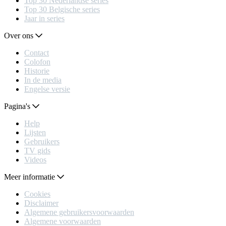
Top 30 Nederlandse series
Top 30 Belgische series
Jaar in series
Over ons
Contact
Colofon
Historie
In de media
Engelse versie
Pagina's
Help
Lijsten
Gebruikers
TV gids
Videos
Meer informatie
Cookies
Disclaimer
Algemene gebruikersvoorwaarden
Algemene voorwaarden