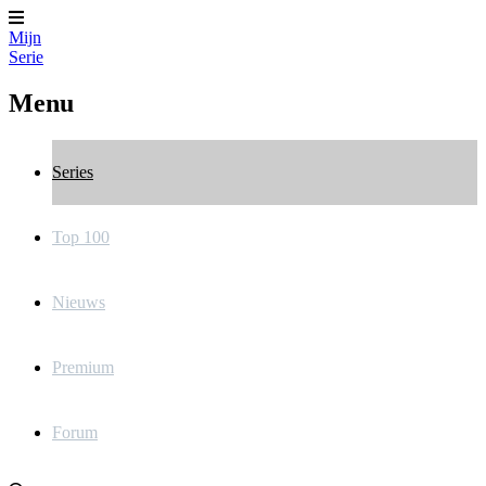
Mijn
Serie
Menu
Series
Top 100
Nieuws
Premium
Forum