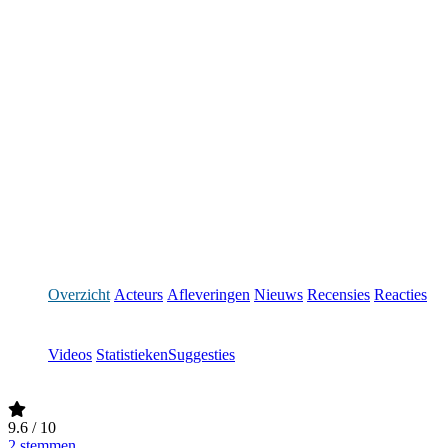
Overzicht
Acteurs
Afleveringen
Nieuws
Recensies
Reacties
Videos
Statistieken
Suggesties
9.6
/ 10
2 stemmen