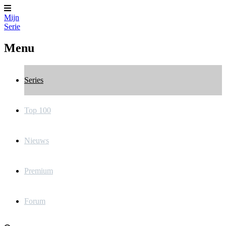
Mijn
Serie
Menu
Series
Top 100
Nieuws
Premium
Forum