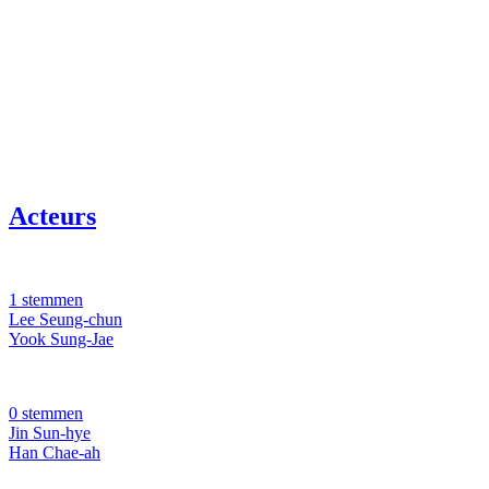
Acteurs
1 stemmen
Lee Seung-chun
Yook Sung-Jae
0 stemmen
Jin Sun-hye
Han Chae-ah