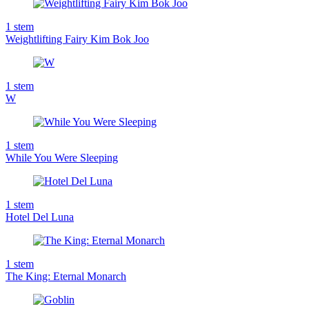
1
stem
Weightlifting Fairy Kim Bok Joo
1
stem
W
1
stem
While You Were Sleeping
1
stem
Hotel Del Luna
1
stem
The King: Eternal Monarch