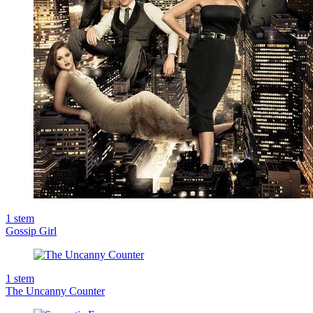
1
stem
Gossip Girl
1
stem
The Uncanny Counter