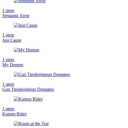
1
stem
Semantic Error
1
stem
Just Cause
1
stem
My Demon
1
stem
Gan Tteoleojineun Donggeo
1
stem
Kamen Rider