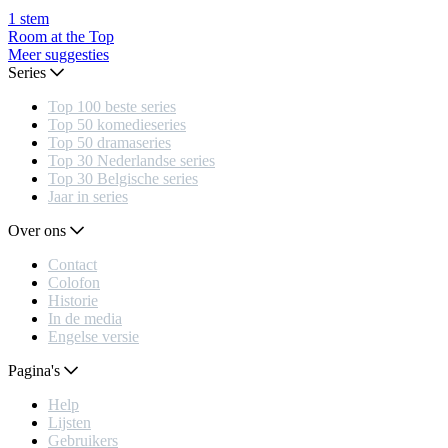
1
stem
Room at the Top
Meer suggesties
Series
Top 100 beste series
Top 50 komedieseries
Top 50 dramaseries
Top 30 Nederlandse series
Top 30 Belgische series
Jaar in series
Over ons
Contact
Colofon
Historie
In de media
Engelse versie
Pagina's
Help
Lijsten
Gebruikers