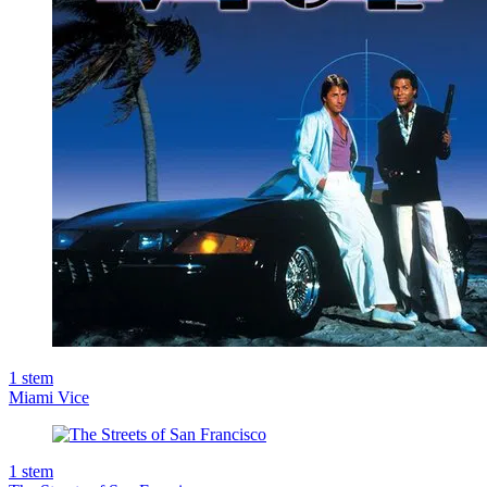
1
stem
Miami Vice
1
stem