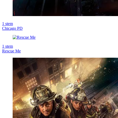
1
stem
Chicago PD
1
stem
Rescue Me