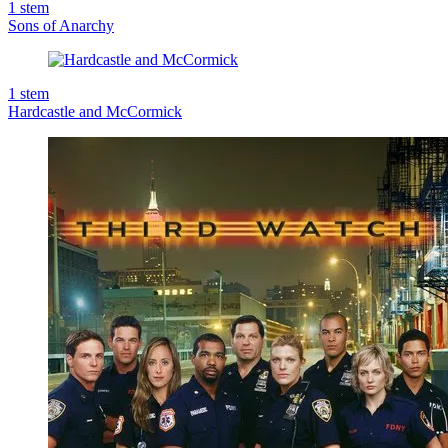
1
stem
Sons of Anarchy
1
stem
Hardcastle and McCormick