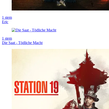
1
stem
Eric
1
stem
Die Saat - Tödliche Macht