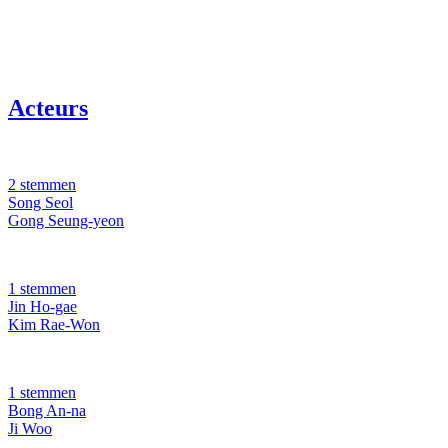
Acteurs
2 stemmen
Song Seol
Gong Seung-yeon
1 stemmen
Jin Ho-gae
Kim Rae-Won
1 stemmen
Bong An-na
Ji Woo