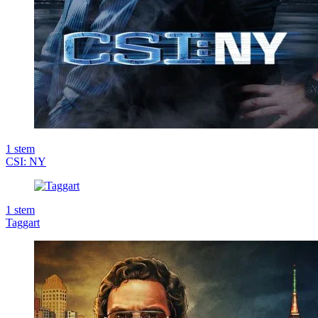
1
stem
CSI: NY
1
stem
Taggart