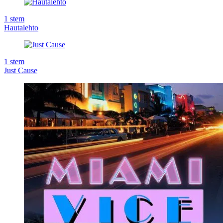
1
stem
Hautalehto
1
stem
Just Cause