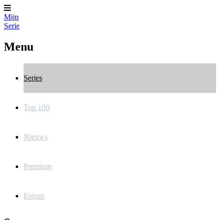
Mijn
Serie
Menu
Series
Top 100
Nieuws
Premium
Forum