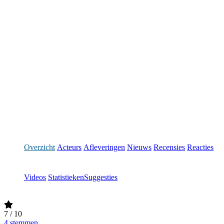
Overzicht
Acteurs
Afleveringen
Nieuws
Recensies
Reacties
Videos
Statistieken
Suggesties
7
/ 10
4 stemmen