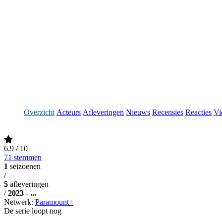
Overzicht
Acteurs
Afleveringen
Nieuws
Recensies
Reacties
Vi
6.9
/ 10
71 stemmen
1
seizoenen
/
5
afleveringen
/
2023 - ...
Netwerk:
Paramount+
De serie loopt nog