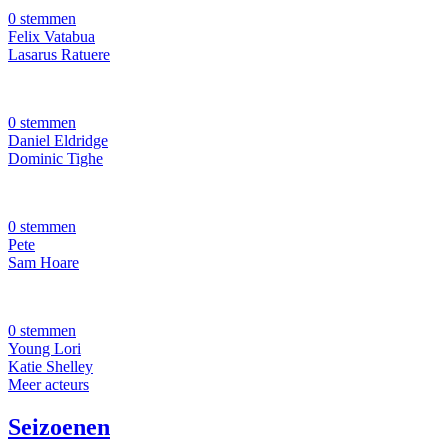
0 stemmen
Felix Vatabua
Lasarus Ratuere
0 stemmen
Daniel Eldridge
Dominic Tighe
0 stemmen
Pete
Sam Hoare
0 stemmen
Young Lori
Katie Shelley
Meer acteurs
Seizoenen