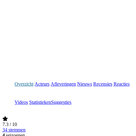
Overzicht
Acteurs
Afleveringen
Nieuws
Recensies
Reacties
Videos
Statistieken
Suggesties
7.3
/ 10
34 stemmen
4
seizoenen