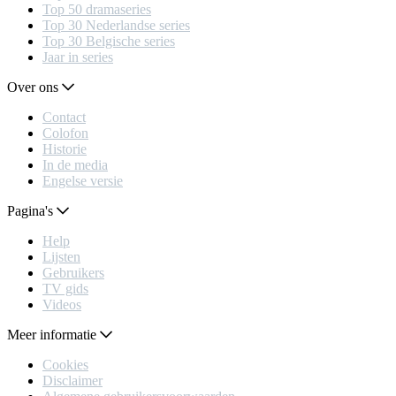
Top 50 dramaseries
Top 30 Nederlandse series
Top 30 Belgische series
Jaar in series
Over ons
Contact
Colofon
Historie
In de media
Engelse versie
Pagina's
Help
Lijsten
Gebruikers
TV gids
Videos
Meer informatie
Cookies
Disclaimer