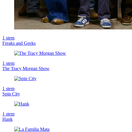
1
stem
Freaks and Geeks
1
stem
The Tracy Morgan Show
1
stem
Spin City
1
stem
Hank