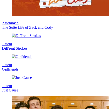
2
stemmen
The Suite Life of Zack and Cody
1
stem
Diff'rent Strokes
1
stem
Girlfriends
1
stem
Just Cause