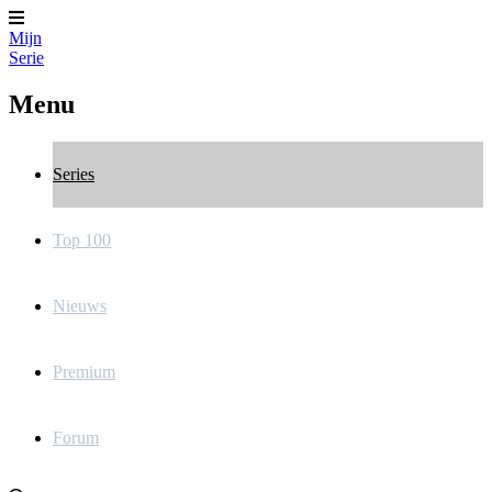
Mijn
Serie
Menu
Series
Top 100
Nieuws
Premium
Forum