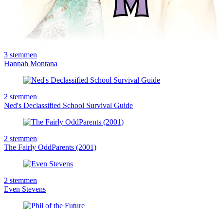
3
stemmen
Hannah Montana
2
stemmen
Ned's Declassified School Survival Guide
2
stemmen
The Fairly OddParents (2001)
2
stemmen
Even Stevens