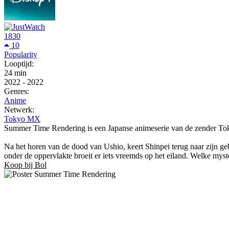
1830
10
Popularity
Looptijd:
24 min
2022
-
2022
Genres:
Anime
Netwerk:
Tokyo MX
Summer Time Rendering is een Japanse animeserie van de zender Tok
Na het horen van de dood van Ushio, keert Shinpei terug naar zijn g
onder de oppervlakte broeit er iets vreemds op het eiland. Welke mys
Koop bij Bol