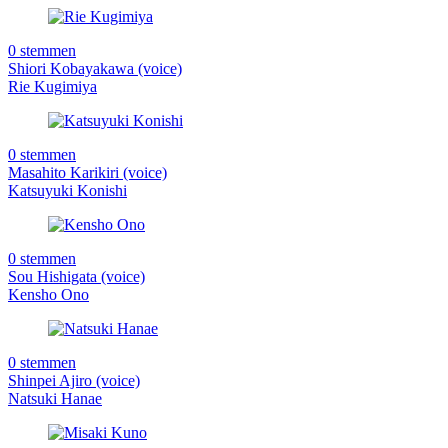
0 stemmen
Shiori Kobayakawa (voice)
Rie Kugimiya
0 stemmen
Masahito Karikiri (voice)
Katsuyuki Konishi
0 stemmen
Sou Hishigata (voice)
Kensho Ono
0 stemmen
Shinpei Ajiro (voice)
Natsuki Hanae