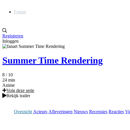
Forum
Registreren
Inloggen
Summer Time Rendering
8
/ 10
24 min
Anime
Volg deze serie
Bekijk trailer
Overzicht
Acteurs
Afleveringen
Nieuws
Recensies
Reacties
Vi