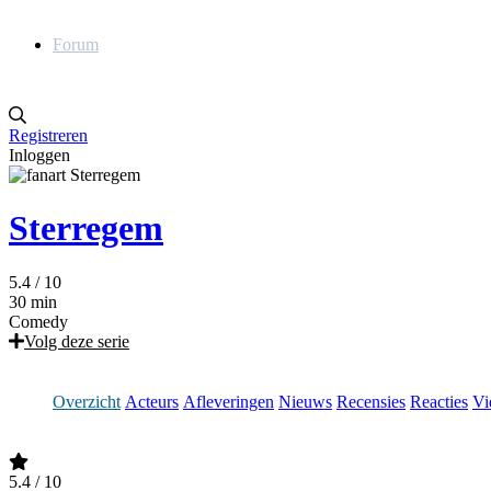
Forum
Registreren
Inloggen
Sterregem
5.4
/ 10
30 min
Comedy
Volg deze serie
Overzicht
Acteurs
Afleveringen
Nieuws
Recensies
Reacties
Vi
5.4
/ 10