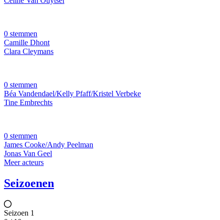
Celine Van Ouytsel
0 stemmen
Camille Dhont
Clara Cleymans
0 stemmen
Béa Vandendael/Kelly Pfaff/Kristel Verbeke
Tine Embrechts
0 stemmen
James Cooke/Andy Peelman
Jonas Van Geel
Meer acteurs
Seizoenen
Seizoen 1