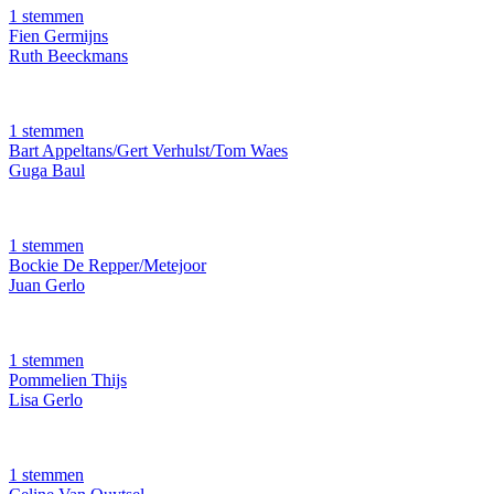
1 stemmen
Fien Germijns
Ruth Beeckmans
1 stemmen
Bart Appeltans/Gert Verhulst/Tom Waes
Guga Baul
1 stemmen
Bockie De Repper/Metejoor
Juan Gerlo
1 stemmen
Pommelien Thijs
Lisa Gerlo
1 stemmen