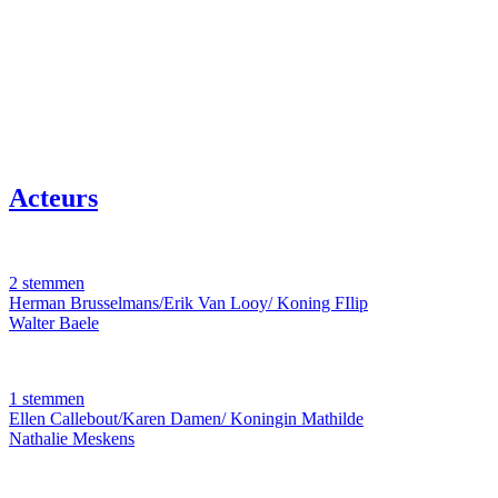
Acteurs
2 stemmen
Herman Brusselmans/Erik Van Looy/ Koning FIlip
Walter Baele
1 stemmen
Ellen Callebout/Karen Damen/ Koningin Mathilde
Nathalie Meskens