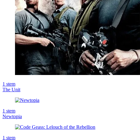
1
stem
The Unit
1
stem
Newtopia
1
stem