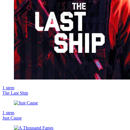
1
stem
The Last Ship
1
stem
Just Cause