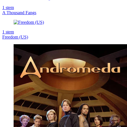
1
stem
A Thousand Fangs
1
stem
Freedom (US)