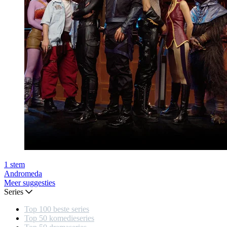
1
stem
Andromeda
Meer suggesties
Series
Top 100 beste series
Top 50 komedieseries