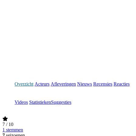
Overzicht
Acteurs
Afleveringen
Nieuws
Recensies
Reacties
Videos
Statistieken
Suggesties
7
/ 10
1 stemmen
7
seizoenen