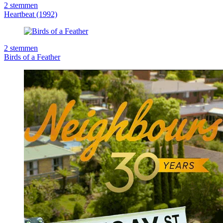
2
stemmen
Heartbeat (1992)
2
stemmen
Birds of a Feather