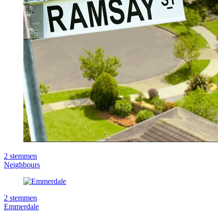
2
stemmen
Neighbours
2
stemmen
Emmerdale