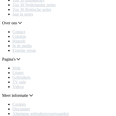
Top 50 dramaseries
Top 30 Nederlandse series
Top 30 Belgische series
Jaar in series
Over ons
Contact
Colofon
Historie
In de media
Engelse versie
Pagina's
Help
Lijsten
Gebruikers
TV gids
Videos
Meer informatie
Cookies
Disclaimer
Algemene gebruikersvoorwaarden