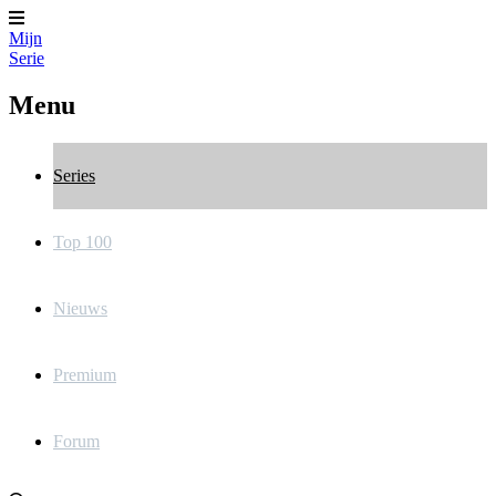
Mijn
Serie
Menu
Series
Top 100
Nieuws
Premium
Forum