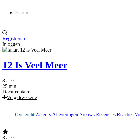
Forum
Registreren
Inloggen
12 Is Veel Meer
8
/ 10
25 min
Documentaire
Volg deze serie
Overzicht
Acteurs
Afleveringen
Nieuws
Recensies
Reacties
Vi
8
/ 10