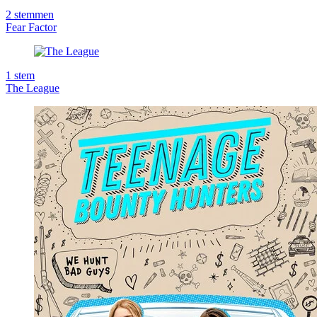
2
stemmen
Fear Factor
1
stem
The League