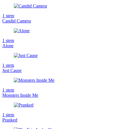
1
stem
Candid Camera
1
stem
Alone
1
stem
Just Cause
1
stem
Monsters Inside Me
1
stem
Pranked