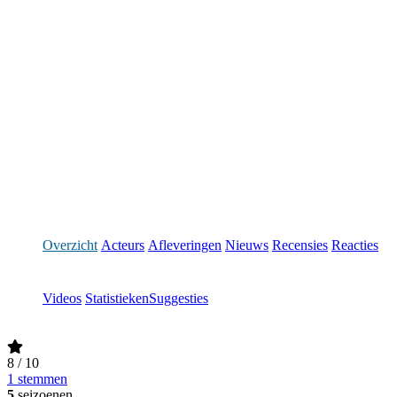
Overzicht
Acteurs
Afleveringen
Nieuws
Recensies
Reacties
Videos
Statistieken
Suggesties
8
/ 10
1 stemmen
5
seizoenen