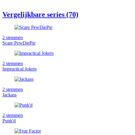
Vergelijkbare series (70)
2
stemmen
Scare PewDiePie
2
stemmen
Impractical Jokers
2
stemmen
Jackass
2
stemmen
Punk'd