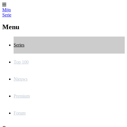
Mijn
Serie
Menu
Series
Top 100
Nieuws
Premium
Forum