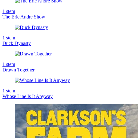
1
stem
The Eric Andre Show
1
stem
Duck Dynasty
1
stem
Drawn Together
1
stem
Whose Line Is It Anyway