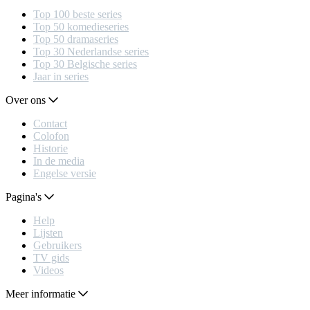
Top 100 beste series
Top 50 komedieseries
Top 50 dramaseries
Top 30 Nederlandse series
Top 30 Belgische series
Jaar in series
Over ons
Contact
Colofon
Historie
In de media
Engelse versie
Pagina's
Help
Lijsten
Gebruikers
TV gids
Videos
Meer informatie