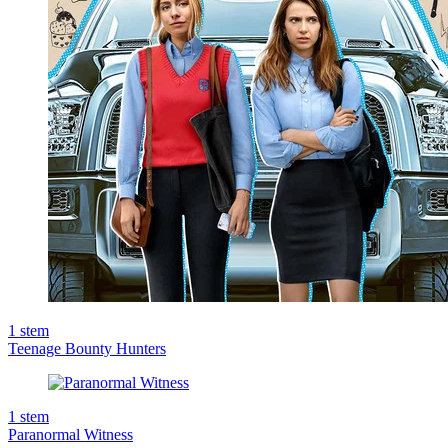
1
stem
Teenage Bounty Hunters
1
stem
Paranormal Witness