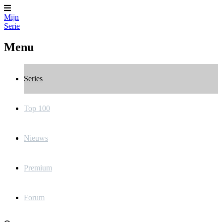
Mijn
Serie
Menu
Series
Top 100
Nieuws
Premium
Forum