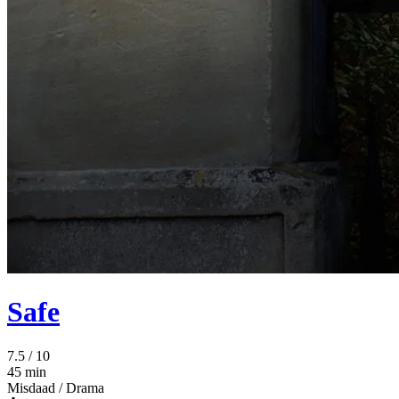
Safe
7.5
/ 10
45 min
Misdaad
/
Drama