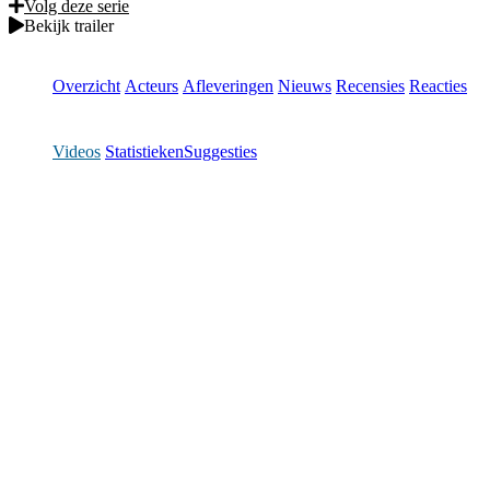
Volg deze serie
Bekijk trailer
Overzicht
Acteurs
Afleveringen
Nieuws
Recensies
Reacties
Videos
Statistieken
Suggesties