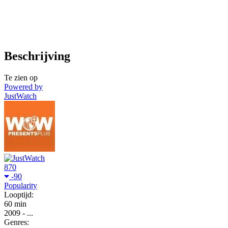
Beschrijving
Te zien op
Powered by
JustWatch
870
-90
Popularity
Looptijd:
60 min
2009
-
...
Genres: