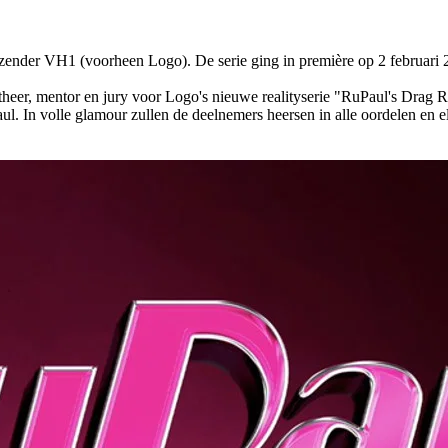
ender VH1 (voorheen Logo). De serie ging in première op 2 februari 
theer, mentor en jury voor Logo's nieuwe realityserie "RuPaul's Drag Ra
ul. In volle glamour zullen de deelnemers heersen in alle oordelen en el