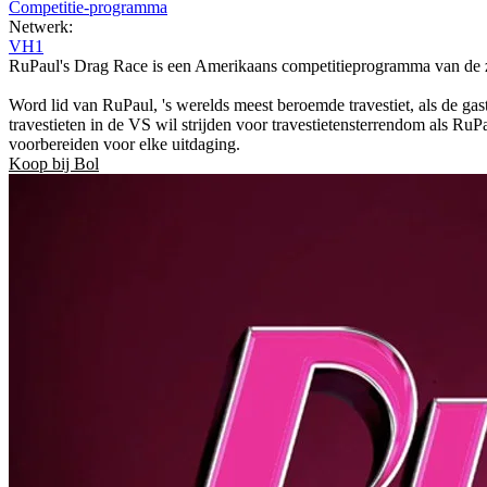
Competitie-programma
Netwerk:
VH1
RuPaul's Drag Race is een Amerikaans competitieprogramma van de z
Word lid van RuPaul, 's werelds meest beroemde travestiet, als de gas
travestieten in de VS wil strijden voor travestietensterrendom als RuPa
voorbereiden voor elke uitdaging.
Koop bij Bol