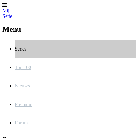
Mijn
Serie
Menu
Series
Top 100
Nieuws
Premium
Forum