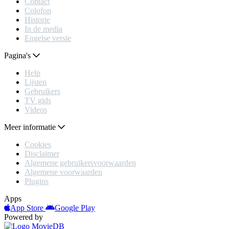
Contact
Colofon
Historie
In de media
Engelse versie
Pagina's
Help
Lijsten
Gebruikers
TV gids
Videos
Meer informatie
Cookies
Disclaimer
Algemene gebruikersvoorwaarden
Algemene voorwaarden
Plugins
Apps
App Store
Google Play
Powered by