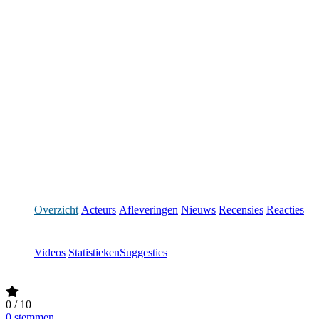
Overzicht
Acteurs
Afleveringen
Nieuws
Recensies
Reacties
Videos
Statistieken
Suggesties
0
/ 10
0 stemmen