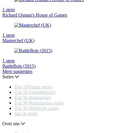
1
stem
Richard Osman's House of Games
1
stem
Masterchef (UK)
1
stem
BattleBots (2015)
Meer suggesties
Series
Top 100 beste series
Top 50 komedieseries
Top 50 dramaseries
Top 30 Nederlandse series
Top 30 Belgische series
Jaar in series
Over ons