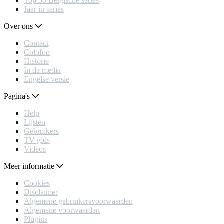
Top 30 Belgische series
Jaar in series
Over ons
Contact
Colofon
Historie
In de media
Engelse versie
Pagina's
Help
Lijsten
Gebruikers
TV gids
Videos
Meer informatie
Cookies
Disclaimer
Algemene gebruikersvoorwaarden
Algemene voorwaarden
Plugins