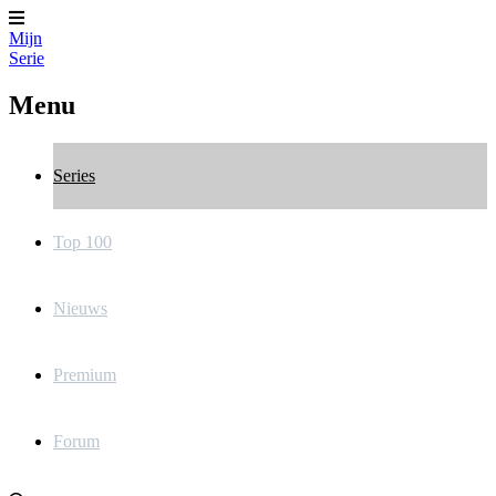
Mijn
Serie
Menu
Series
Top 100
Nieuws
Premium
Forum