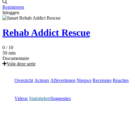
Registreren
Inloggen
Rehab Addict Rescue
0
/ 10
50 min
Documentaire
Volg deze serie
Overzicht
Acteurs
Afleveringen
Nieuws
Recensies
Reacties
Videos
Statistieken
Suggesties