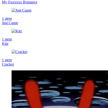
My Fuxxxxx Romance
1
stem
Just Cause
1
stem
Kitz
1
stem
Cracker