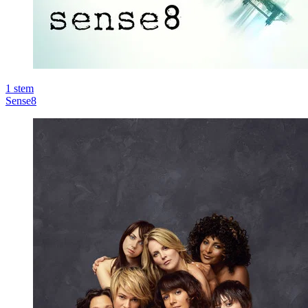
1
stem
Sense8