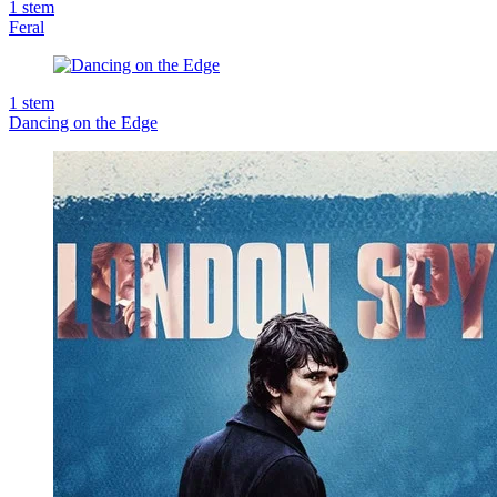
1
stem
Feral
1
stem
Dancing on the Edge