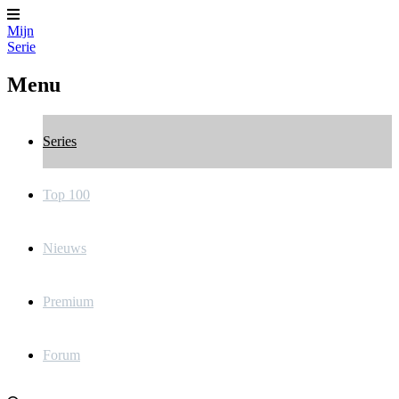
Mijn
Serie
Menu
Series
Top 100
Nieuws
Premium
Forum