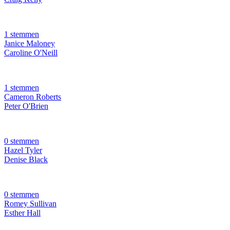
1 stemmen
Janice Maloney
Caroline O'Neill
1 stemmen
Cameron Roberts
Peter O'Brien
0 stemmen
Hazel Tyler
Denise Black
0 stemmen
Romey Sullivan
Esther Hall