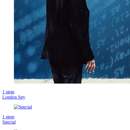
1
stem
London Spy
1
stem
Special