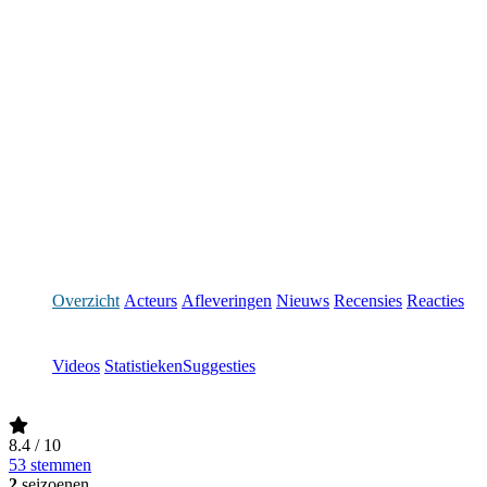
Overzicht
Acteurs
Afleveringen
Nieuws
Recensies
Reacties
Videos
Statistieken
Suggesties
8.4
/ 10
53 stemmen
2
seizoenen