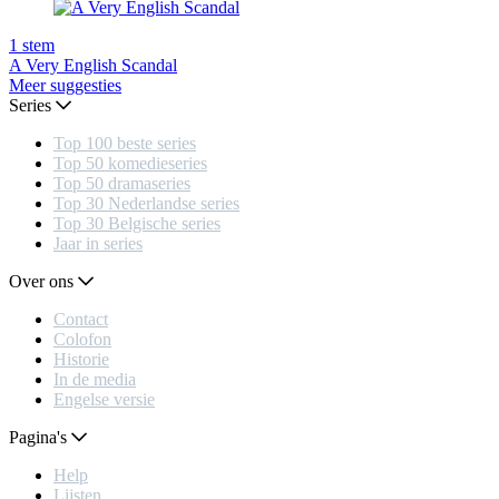
1
stem
A Very English Scandal
Meer suggesties
Series
Top 100 beste series
Top 50 komedieseries
Top 50 dramaseries
Top 30 Nederlandse series
Top 30 Belgische series
Jaar in series
Over ons
Contact
Colofon
Historie
In de media
Engelse versie
Pagina's
Help
Lijsten