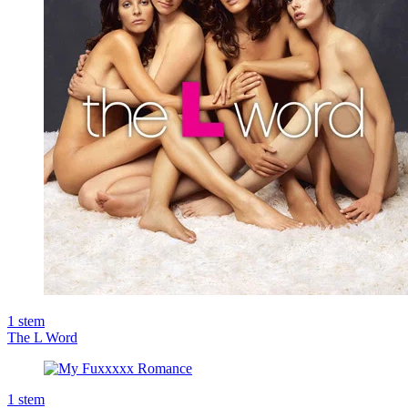
1
stem
The L Word
1
stem