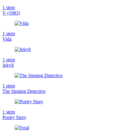
1
stem
V (1983)
1
stem
Vida
1
stem
Jekyll
1
stem
The Singing Detective
1
stem
Poetry Story