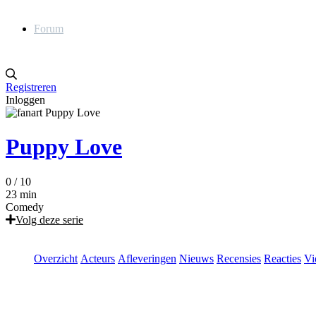
Forum
Registreren
Inloggen
Puppy Love
0
/ 10
23 min
Comedy
Volg deze serie
Overzicht
Acteurs
Afleveringen
Nieuws
Recensies
Reacties
Vi