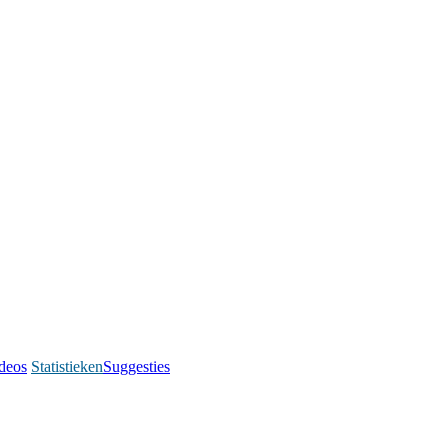
deos
Statistieken
Suggesties